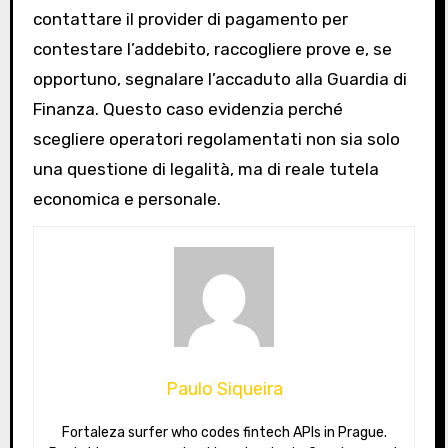
contattare il provider di pagamento per
contestare l’addebito, raccogliere prove e, se
opportuno, segnalare l’accaduto alla Guardia di
Finanza. Questo caso evidenzia perché
scegliere operatori regolamentati non sia solo
una questione di legalità, ma di reale tutela
economica e personale.
Paulo Siqueira
Fortaleza surfer who codes fintech APIs in Prague.