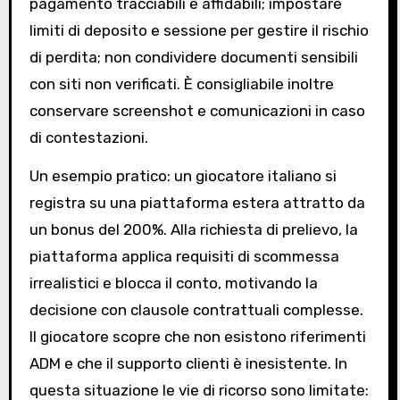
pagamento tracciabili e affidabili; impostare
limiti di deposito e sessione per gestire il rischio
di perdita; non condividere documenti sensibili
con siti non verificati. È consigliabile inoltre
conservare screenshot e comunicazioni in caso
di contestazioni.
Un esempio pratico: un giocatore italiano si
registra su una piattaforma estera attratto da
un bonus del 200%. Alla richiesta di prelievo, la
piattaforma applica requisiti di scommessa
irrealistici e blocca il conto, motivando la
decisione con clausole contrattuali complesse.
Il giocatore scopre che non esistono riferimenti
ADM e che il supporto clienti è inesistente. In
questa situazione le vie di ricorso sono limitate: