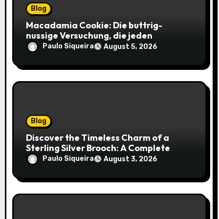
Blog
Macadamia Cookie: Die buttrig-
nussige Versuchung, die jeden
Keksliebhaber verführt
Paulo Siqueira
August 5, 2026
Blog
Discover the Timeless Charm of a
Sterling Silver Brooch: A Complete
Style Companion
Paulo Siqueira
August 3, 2026