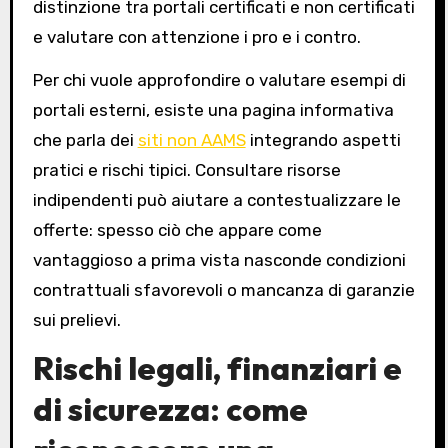
distinzione tra portali certificati e non certificati
e valutare con attenzione i pro e i contro.
Per chi vuole approfondire o valutare esempi di
portali esterni, esiste una pagina informativa
che parla dei
siti non AAMS
integrando aspetti
pratici e rischi tipici. Consultare risorse
indipendenti può aiutare a contestualizzare le
offerte: spesso ciò che appare come
vantaggioso a prima vista nasconde condizioni
contrattuali sfavorevoli o mancanza di garanzie
sui prelievi.
Rischi legali, finanziari e
di sicurezza: come