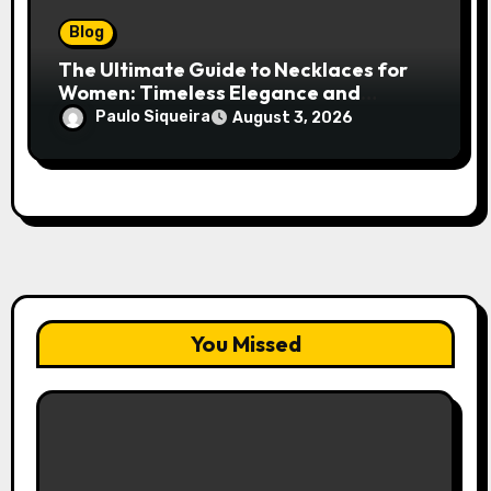
Blog
The Ultimate Guide to Necklaces for
Women: Timeless Elegance and
Modern Trends
Paulo Siqueira
August 3, 2026
You Missed