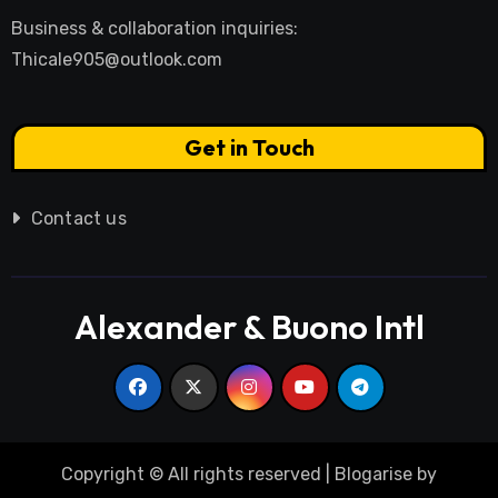
Business & collaboration inquiries:
Thicale905@outlook.com
Get in Touch
Contact us
Alexander & Buono Intl
Copyright © All rights reserved
|
Blogarise
by