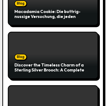
Blog
Macadamia Cookie: Die buttrig-
nussige Versuchung, die jeden
Keksliebhaber verführt
Blog
Discover the Timeless Charm of a
Sterling Silver Brooch: A Complete
Style Companion