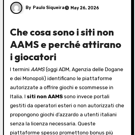
By
Paulo Siqueira
May 26, 2026
Che cosa sono i
siti non
AAMS
e perché attirano
i giocatori
I termini
AAMS
(oggi ADM, Agenzia delle Dogane
e dei Monopoli) identificano le piattaforme
autorizzate a offrire giochi e scommesse in
Italia. I
siti non AAMS
sono invece portali
gestiti da operatori esteri o non autorizzati che
propongono giochi d’azzardo a utenti italiani
senza la licenza necessaria. Queste
piattaforme spesso promettono bonus più