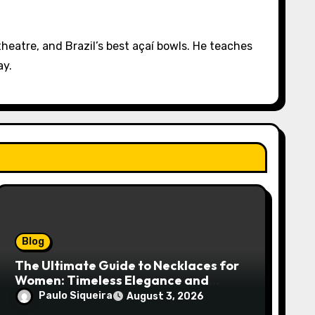
eatre, and Brazil’s best açaí bowls. He teaches
ay.
Blog
The Ultimate Guide to Necklaces for
Women: Timeless Elegance and
Modern Trends
Paulo Siqueira
August 3, 2026