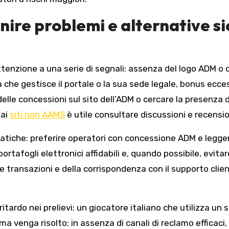
ire problemi e alternative sicu
tenzione a una serie di segnali: assenza del logo ADM o 
 che gestisce il portale o la sua sede legale, bonus ecc
o delle concessioni sul sito dell’ADM o cercare la presenza 
 ai
siti non AAMS
è utile consultare discussioni e recensi
atiche: preferire operatori con concessione ADM e legger
rtafogli elettronici affidabili e, quando possibile, evita
 transazioni e della corrispondenza con il supporto clie
l ritardo nei prelievi: un giocatore italiano che utilizza u
 venga risolto; in assenza di canali di reclamo efficaci,