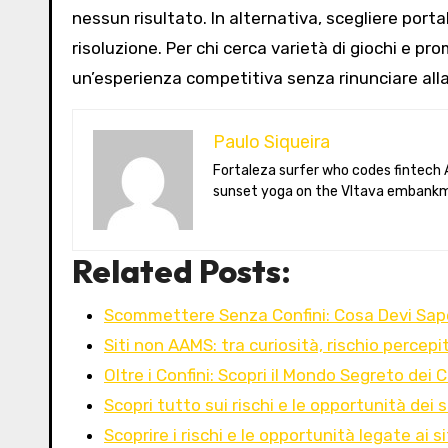
nessun risultato. In alternativa, scegliere porta
risoluzione. Per chi cerca varietà di giochi e pr
un’esperienza competitiva senza rinunciare alla
Paulo Siqueira
Fortaleza surfer who codes fintech APIs in Prague. Paulo blogs on open-banking standards, Czech puppet theatre, and Brazil’s best açaí bowls. He teaches
sunset yoga on the Vltava embankm
Related Posts:
Scommettere Senza Confini: Cosa Devi Sape
Siti non AAMS: tra curiosità, rischio percepi
Oltre i Confini: Scopri il Mondo Segreto dei 
Scopri tutto sui rischi e le opportunità dei s
Scoprire i rischi e le opportunità legate ai 