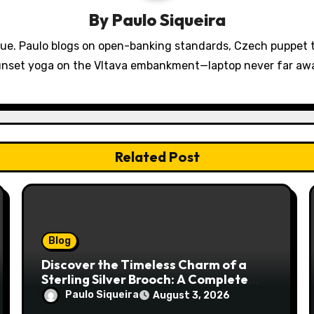
By
Paulo Siqueira
gue. Paulo blogs on open-banking standards, Czech puppet th
nset yoga on the Vltava embankment—laptop never far aw
Related Post
Blog
Discover the Timeless Charm of a
Sterling Silver Brooch: A Complete
Style Companion
Paulo Siqueira
August 3, 2026