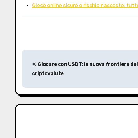
Gioco online sicuro o rischio nascosto: tutt
P
Giocare con USDT: la nuova frontiera dei 
o
criptovalute
s
t
n
a
v