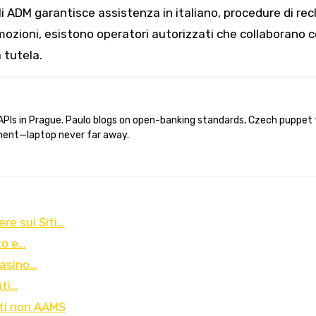
li ADM garantisce assistenza in italiano, procedure di recl
omozioni, esistono operatori autorizzati che collaborano co
 tutela.
ent—laptop never far away.
re sui Siti…
to e…
Casino…
iti…
siti non AAMS