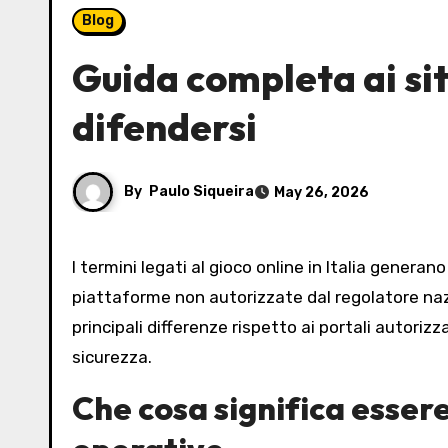
Blog
Guida completa ai sit
difendersi
By
Paulo Siqueira
May 26, 2026
I termini legati al gioco online in Italia generano spesso confusione: tra normative, marchi e provider internazionali, molti giocatori si imbattono in
piattaforme non autorizzate dal regolatore na
principali differenze rispetto ai portali autorizz
sicurezza.
Che cosa significa essere