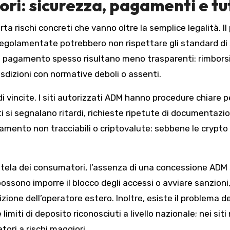
tori: sicurezza, pagamenti e tut
rischi concreti che vanno oltre la semplice legalità. Il p
 regolamentate potrebbero non rispettare gli standard di
di pagamento spesso risultano meno trasparenti: rimbors
urisdizioni con normative deboli o assenti.
i vincite. I siti autorizzati ADM hanno procedure chiare pe
ti si segnalano ritardi, richieste ripetute di documentazion
ento non tracciabili o criptovalute: sebbene le crypto 
tutela dei consumatori, l’assenza di una concessione ADM 
possono imporre il blocco degli accessi o avviare sanzioni,
sdizione dell’operatore estero. Inoltre, esiste il problema
 limiti di deposito riconosciuti a livello nazionale; nei s
tori a rischi maggiori.