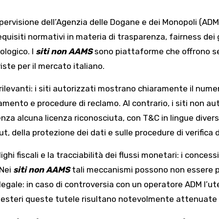
 supervisione dell’Agenzia delle Dogane e dei Monopoli (AD
isiti normativi in materia di trasparenza, fairness dei gi
ologico. I
siti non AAMS
sono piattaforme che offrono ser
ste per il mercato italiano.
 rilevanti: i siti autorizzati mostrano chiaramente il num
agamento e procedure di reclamo. Al contrario, i siti non 
 senza alcuna licenza riconosciuta, con T&C in lingue div
t, della protezione dei dati e sulle procedure di verifica d
hi fiscali e la tracciabilità dei flussi monetari: i conces
 Nei
siti non AAMS
tali meccanismi possono non essere pre
 legale: in caso di controversia con un operatore ADM l’uten
i esteri queste tutele risultano notevolmente attenuate 