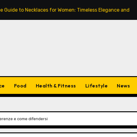
to Necklaces for Women: Timeless Elegance and Modern Tre
ce
Food
Health & Fitness
Lifestyle
News
fferenze e come difendersi