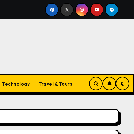
nds
The Evolving Landscape of Vapes in Australia: W
Technology
Travel & Tours