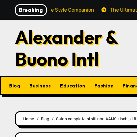
Skip
Breaking
och: A Complete Style Companion
The Ultimate Guide 
to
content
Alexander &
Buono Intl
Blog
Business
Education
Fashion
Finan
Home
Blog
Guida completa ai siti non AAMS: rischi, di