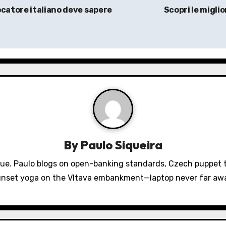
ocatore italiano deve sapere
Scopri le miglio
By
Paulo Siqueira
gue. Paulo blogs on open-banking standards, Czech puppet th
nset yoga on the Vltava embankment—laptop never far aw