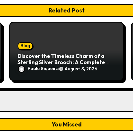
Related Post
Blog
Discover the Timeless Charm of a
Sterling Silver Brooch: A Complete
Style Companion
Paulo Siqueira
August 3, 2026
You Missed