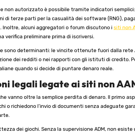
ale non autorizzato è possibile tramite indicatori sempli
ni di terze parti per la casualità dei software (RNG), pa
o. Inoltre, alcuni aggregatori o forum discutono i
siti non
verifica preliminare prima di iscriversi.
gale sono determinanti: le vincite ottenute fuori dalla re
ione dei redditi o nei rapporti con gli istituti di credit
taliane quando si decide di puntare denaro reale.
oni legali legate ai siti non A
he vanno oltre la semplice perdita di denaro. Il primo asp
chi o richiedono l’invio di documenti senza adeguate gar
arte.
ezza dei giochi. Senza la supervisione ADM, non esiste un