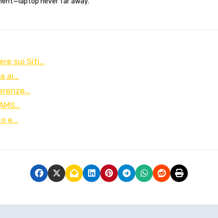
ent—laptop never far away.
re sui Siti…
ta ai…
ferenze…
 AAMS…
to e…