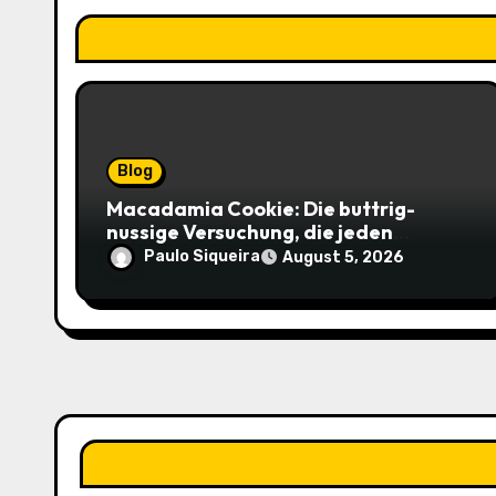
o
n
Blog
Macadamia Cookie: Die buttrig-
nussige Versuchung, die jeden
Keksliebhaber verführt
Paulo Siqueira
August 5, 2026