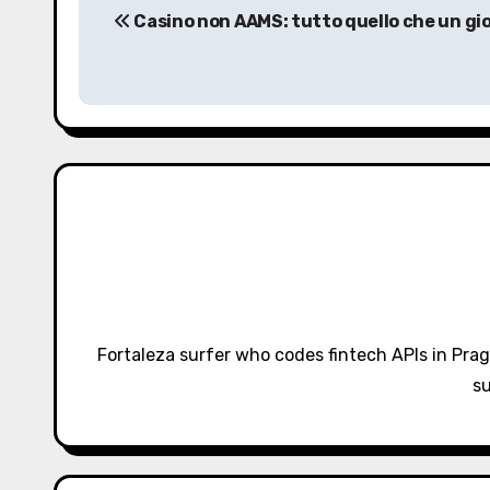
Casino non AAMS: tutto quello che un gi
o
s
t
n
a
v
i
g
Fortaleza surfer who codes fintech APIs in Pra
a
su
t
i