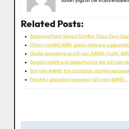
sunset yoga on the Vltava embankm
Related Posts:
Scommettere Senza Confini: Cosa Devi Sape
Oltre i confini ADM: guida chiara e aggiorna
Guida completa ai siti non AAMS: rischi, dif
Scopri i rischi e le opportunità dei siti non
Siti non AAMS: tra curiosità, rischio percepi
Perché i giocatori cercano i siti non AAMS:…
P