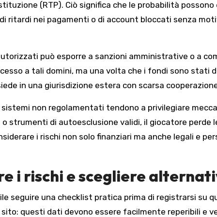
estituzione (RTP). Ciò significa che le probabilità posson
i di ritardi nei pagamenti o di account bloccati senza mot
n autorizzati può esporre a sanzioni amministrative o a co
ccesso a tali domini, ma una volta che i fondi sono stati d
iede in una giurisdizione estera con scarsa cooperazione 
e: i sistemi non regolamentati tendono a privilegiare me
 o strumenti di autoesclusione validi, il giocatore perde l
iderare i rischi non solo finanziari ma anche legali e pe
 i rischi e scegliere alternativ
tile seguire una checklist pratica prima di registrarsi su q
sito: questi dati devono essere facilmente reperibili e veri