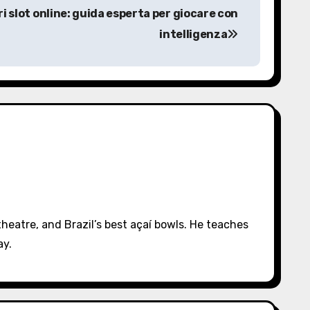
ri slot online: guida esperta per giocare con
intelligenza
eatre, and Brazil’s best açaí bowls. He teaches
ay.