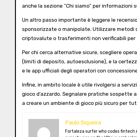
anche la sezione “Chi siamo” per informazioni sull
Un altro passo importante è leggere le recension
sponsorizzate o manipolate. Utilizzare metodi di
criptovalute o trasferimenti non verificabili p
Per chi cerca alternative sicure, scegliere opera
(limiti di deposito, autoesclusione), e la certez
e le app ufficiali degli operatori con concessio
Infine, in ambito locale è utile rivolgersi a ser
gioco d’azzardo. Segnalare pratiche sospette al
a creare un ambiente di gioco più sicuro per tut
Paulo Siqueira
Fortaleza surfer who codes fintech APIs in Prague. Paulo blogs on open-banking standards, Czech puppet theatre, and Brazil’s best açaí bowls. He teaches