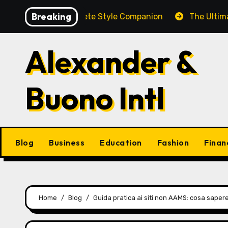
Skip
Breaking
rooch: A Complete Style Companion
The Ultimate Guid
to
content
Alexander &
Buono Intl
Blog
Business
Education
Fashion
Finan
Home
Blog
Guida pratica ai siti non AAMS: cosa sapere