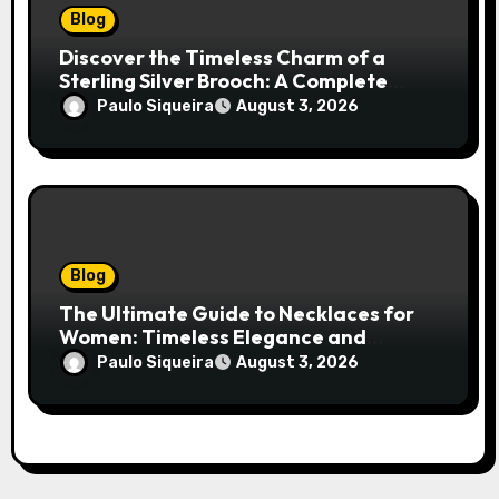
Blog
Discover the Timeless Charm of a
Sterling Silver Brooch: A Complete
Style Companion
Paulo Siqueira
August 3, 2026
Blog
The Ultimate Guide to Necklaces for
Women: Timeless Elegance and
Modern Trends
Paulo Siqueira
August 3, 2026