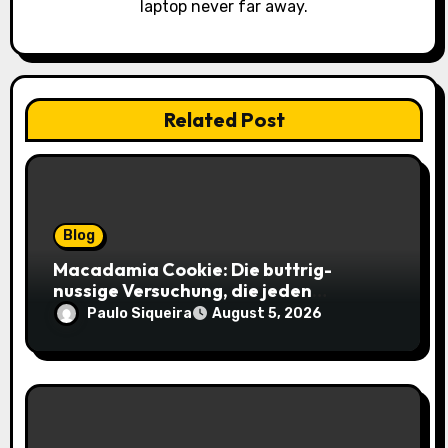
laptop never far away.
n
Related Post
Blog
Macadamia Cookie: Die buttrig-
nussige Versuchung, die jeden
Keksliebhaber verführt
Paulo Siqueira
August 5, 2026