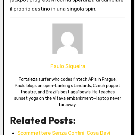
il proprio destino in una singola spin.
Paulo Siqueira
Fortaleza surfer who codes fintech APIs in Prague.
Paulo blogs on open-banking standards, Czech puppet
theatre, and Brazil’s best açaí bowls. He teaches
sunset yoga on the Vltava embankment—laptop never
far away.
Related Posts:
Scommettere Senza Confini: Cosa Devi