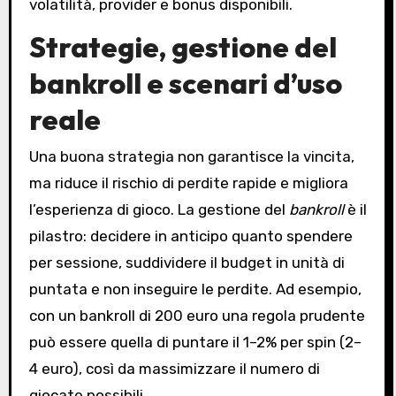
volatilità, provider e bonus disponibili.
Strategie, gestione del
bankroll e scenari d’uso
reale
Una buona strategia non garantisce la vincita,
ma riduce il rischio di perdite rapide e migliora
l’esperienza di gioco. La gestione del
bankroll
è il
pilastro: decidere in anticipo quanto spendere
per sessione, suddividere il budget in unità di
puntata e non inseguire le perdite. Ad esempio,
con un bankroll di 200 euro una regola prudente
può essere quella di puntare il 1–2% per spin (2–
4 euro), così da massimizzare il numero di
giocate possibili.