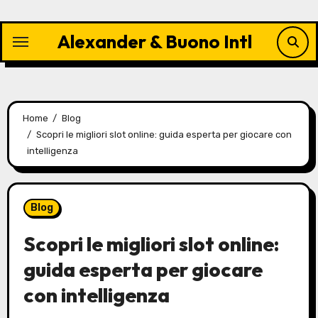
Skip
to
Alexander & Buono Intl
content
Home
Blog
Scopri le migliori slot online: guida esperta per giocare con
intelligenza
Blog
Scopri le migliori slot online:
guida esperta per giocare
con intelligenza