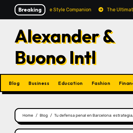
Skip
Breaking
och: A Complete Style Companion
The Ultimate Guide 
to
content
Alexander &
Buono Intl
Blog
Business
Education
Fashion
Finan
Home
Blog
Tu defensa penal en Barcelona: estrategia,