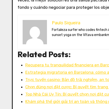
veces, la mejor solución es una salida pactad
fondo y cuándo negociar para proteger los objet
Paulo Siqueira
Fortaleza surfer who codes fintech APIs in Prague. Paulo blogs on open-banking standards, Czech puppet theatre, and Brazil’s best açaí bowls. He teaches
sunset yoga on the Vltava embankm
Related Posts:
Recupera tu tranquilidad financiera en Bar
Estrategia migratoria en Barcelona: cómo 
Trực tuyến casino: Bản đồ trải nghiệm, an t
Chọn đúng nơi đặt cược: Bí quyết tìm trang
Top Nhà Cái Uy Tín: Bí quyết chọn nơi đặt c
Khám phá thế giới giải trí an toàn và thông