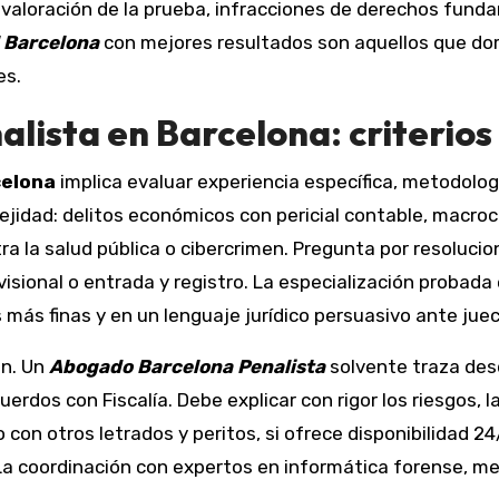
valoración de la prueba, infracciones de derechos funda
 Barcelona
con mejores resultados son aquellos que dom
es.
alista en Barcelona: criterio
celona
implica evaluar experiencia específica, metodolog
lejidad: delitos económicos con pericial contable, macro
ra la salud pública o cibercrimen. Pregunta por resoluci
isional o entrada y registro. La especialización probada
más finas y en un lenguaje jurídico persuasivo ante juece
ón. Un
Abogado Barcelona Penalista
solvente traza desd
erdos con Fiscalía. Debe explicar con rigor los riesgos, l
o con otros letrados y peritos, si ofrece disponibilidad 2
La coordinación con expertos en informática forense, med