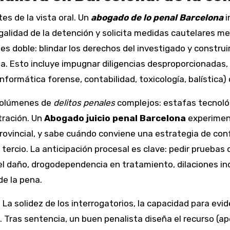
s de la vista oral. Un
abogado de lo penal Barcelona
i
egalidad de la detención y solicita medidas cautelares me
n es doble: blindar los derechos del investigado y constru
sa. Esto incluye impugnar diligencias desproporcionadas, i
(informática forense, contabilidad, toxicología, balística
 volúmenes de
delitos penales
complejos: estafas tecnológi
tración. Un
Abogado juicio penal Barcelona
experiment
Provincial, y sabe cuándo conviene una estrategia de co
tercio. La anticipación procesal es clave: pedir pruebas
el daño, drogodependencia en tratamiento, dilaciones inde
de la pena.
ce. La solidez de los interrogatorios, la capacidad para e
 Tras sentencia, un buen penalista diseña el recurso (ap