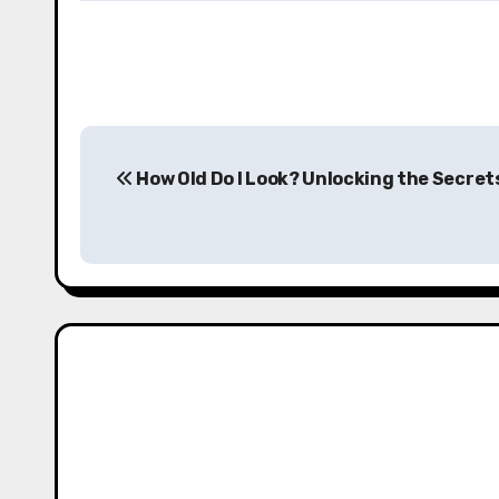
P
How Old Do I Look? Unlocking the Secret
o
s
t
n
a
v
i