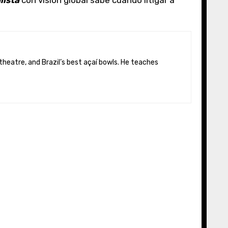
lista
con visión global sabe cuándo litigar a