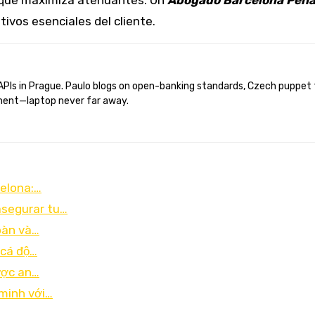
a que maximiza atenuantes. Un
Abogado Barcelona Pena
ivos esenciales del cliente.
ent—laptop never far away.
celona:…
asegurar tu…
oàn và…
 cá độ…
ược an…
 minh với…