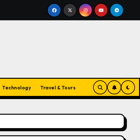
nds
The Evolving Landscape of Vapes in Australia: W
Technology
Travel & Tours