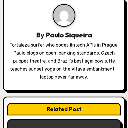
a
t
i
By
Paulo Siqueira
o
Fortaleza surfer who codes fintech APIs in Prague.
n
Paulo blogs on open-banking standards, Czech
puppet theatre, and Brazil’s best açaí bowls. He
teaches sunset yoga on the Vltava embankment—
laptop never far away.
Related Post