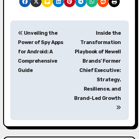
P
Unveiling the
Inside the
o
Power of Spy Apps
Transformation
s
for Android: A
Playbook of Newell
Comprehensive
Brands’ Former
t
Guide
Chief Executive:
n
Strategy,
a
Resilience, and
Brand-Led Growth
v
i
g