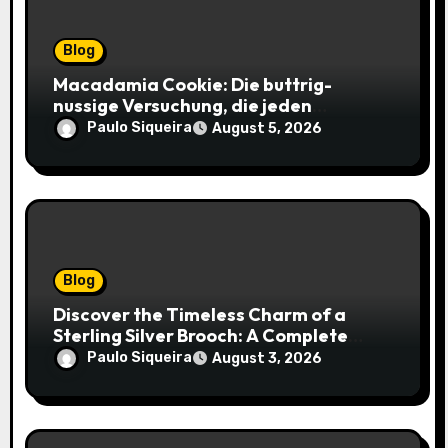
Blog
Macadamia Cookie: Die buttrig-
nussige Versuchung, die jeden
Keksliebhaber verführt
Paulo Siqueira
August 5, 2026
Blog
Discover the Timeless Charm of a
Sterling Silver Brooch: A Complete
Style Companion
Paulo Siqueira
August 3, 2026