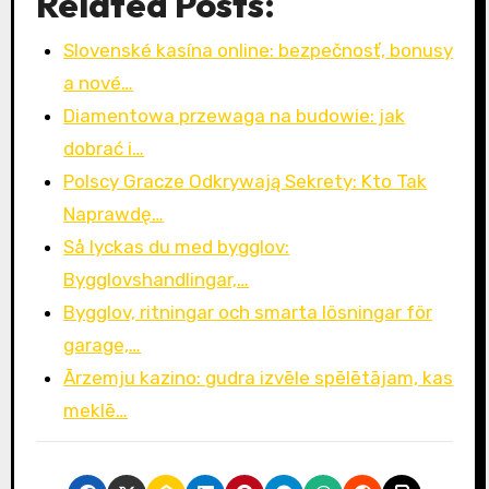
Related Posts:
Slovenské kasína online: bezpečnosť, bonusy
a nové…
Diamentowa przewaga na budowie: jak
dobrać i…
Polscy Gracze Odkrywają Sekrety: Kto Tak
Naprawdę…
Så lyckas du med bygglov:
Bygglovshandlingar,…
Bygglov, ritningar och smarta lösningar för
garage,…
Ārzemju kazino: gudra izvēle spēlētājam, kas
meklē…