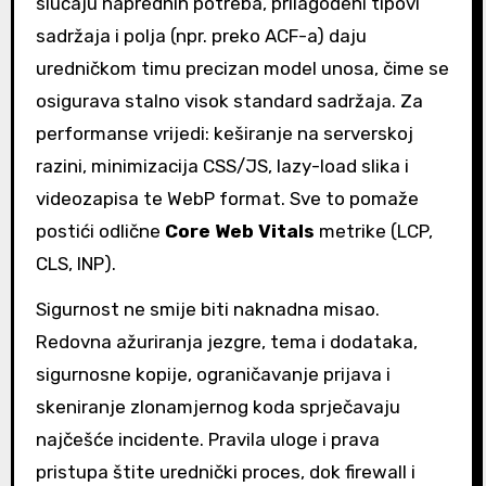
slučaju naprednih potreba, prilagođeni tipovi
sadržaja i polja (npr. preko ACF-a) daju
uredničkom timu precizan model unosa, čime se
osigurava stalno visok standard sadržaja. Za
performanse vrijedi: keširanje na serverskoj
razini, minimizacija CSS/JS, lazy-load slika i
videozapisa te WebP format. Sve to pomaže
postići odlične
Core Web Vitals
metrike (LCP,
CLS, INP).
Sigurnost ne smije biti naknadna misao.
Redovna ažuriranja jezgre, tema i dodataka,
sigurnosne kopije, ograničavanje prijava i
skeniranje zlonamjernog koda sprječavaju
najčešće incidente. Pravila uloge i prava
pristupa štite urednički proces, dok firewall i