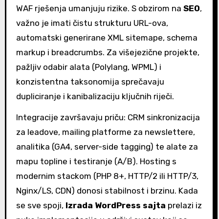
WAF rješenja umanjuju rizike. S obzirom na
SEO
,
važno je imati čistu strukturu URL-ova,
automatski generirane XML sitemape, schema
markup i breadcrumbs. Za višejezične projekte,
pažljiv odabir alata (Polylang, WPML) i
konzistentna taksonomija sprečavaju
dupliciranje i kanibalizaciju ključnih riječi.
Integracije završavaju priču: CRM sinkronizacija
za leadove, mailing platforme za newslettere,
analitika (GA4, server-side tagging) te alate za
mapu topline i testiranje (A/B). Hosting s
modernim stackom (PHP 8+, HTTP/2 ili HTTP/3,
Nginx/LS, CDN) donosi stabilnost i brzinu. Kada
se sve spoji,
Izrada WordPress sajta
prelazi iz