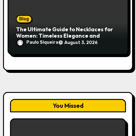
Blog
The Ultimate Guide to Necklaces for
Women: Timeless Elegance and
Modern Trends
Paulo Siqueira
August 3, 2026
You Missed