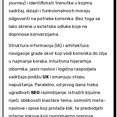
journey) i identificirati trenutke u kojima
sadržaj, dizajn i funkcionalnosti moraju
odgovoriti na potrebe korisnika. Bez toga se
lako skrene u estetske odluke koje ne
doprinose konverzijama.
Struktura informacija (IA) i arhitektura
navigacije grade okvir koji vodi korisnika do cilja
u najmanje koraka. Intuitivna hijerarhija
izbornika, jasni naslovi i logična raspodjela
sadržaja podižu
UX
i smanjuju stopu
napuštanja. Paralelno, od prvog dana treba
ugrađivati
SEO
razmišljanje: istražiti ključne
riječi, oblikovati klastere tema, osmisliti meta-
naslove i opise koji privlače klik, te predvidjeti
interne linkove koji ravnomjerno prenose