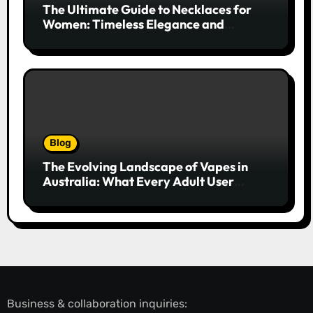
The Ultimate Guide to Necklaces for
Women: Timeless Elegance and
Modern Trends
Blog
The Evolving Landscape of Vapes in
Australia: What Every Adult User
Needs to Know
Business & collaboration inquiries: