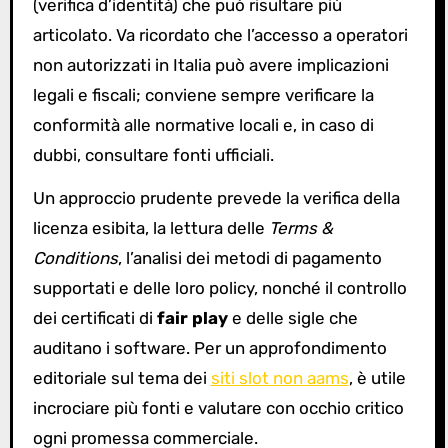
(verifica d’identità) che può risultare più
articolato. Va ricordato che l’accesso a operatori
non autorizzati in Italia può avere implicazioni
legali e fiscali; conviene sempre verificare la
conformità alle normative locali e, in caso di
dubbi, consultare fonti ufficiali.
Un approccio prudente prevede la verifica della
licenza esibita, la lettura delle
Terms &
Conditions
, l’analisi dei metodi di pagamento
supportati e delle loro policy, nonché il controllo
dei certificati di
fair play
e delle sigle che
auditano i software. Per un approfondimento
editoriale sul tema dei
siti slot non aams
, è utile
incrociare più fonti e valutare con occhio critico
ogni promessa commerciale.