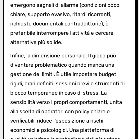
emergono segnali di allarme (condizioni poco
chiare, supporto evasivo, ritardi ricorrenti,
richieste documentali contraddittorie), è
preferibile interrompere l’attività e cercare
alternative più solide.
Infine, la dimensione personale. Il gioco può
diventare problematico quando manca una
gestione dei limiti. È utile impostare budget
rigidi, orari definiti, sessioni brevi e strumenti di
blocco temporaneo in caso di stress. La
sensibilità verso i propri comportamenti, unita
alla scelta di operatori con policy chiare e
verificabili, riduce l’esposizione a rischi
economici e psicologici. Una piattaforma di