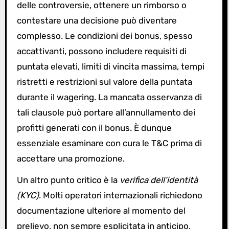
delle controversie, ottenere un rimborso o
contestare una decisione può diventare
complesso. Le condizioni dei bonus, spesso
accattivanti, possono includere requisiti di
puntata elevati, limiti di vincita massima, tempi
ristretti e restrizioni sul valore della puntata
durante il wagering. La mancata osservanza di
tali clausole può portare all’annullamento dei
profitti generati con il bonus. È dunque
essenziale esaminare con cura le T&C prima di
accettare una promozione.
Un altro punto critico è la
verifica dell’identità
(KYC)
. Molti operatori internazionali richiedono
documentazione ulteriore al momento del
prelievo, non sempre esplicitata in anticipo,