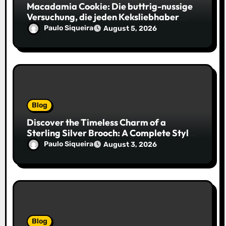
Macadamia Cookie: Die buttrig-nussige
Versuchung, die jeden Keksliebhaber
verführt
Paulo Siqueira
August 5, 2026
Blog
Discover the Timeless Charm of a
Sterling Silver Brooch: A Complete Style
Companion
Paulo Siqueira
August 3, 2026
Blog