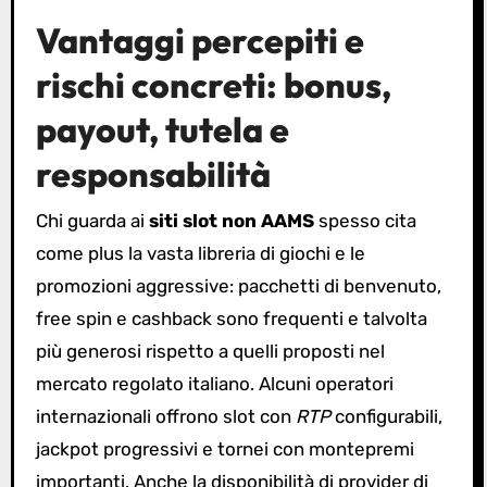
Vantaggi percepiti e
rischi concreti: bonus,
payout, tutela e
responsabilità
Chi guarda ai
siti slot non AAMS
spesso cita
come plus la vasta libreria di giochi e le
promozioni aggressive: pacchetti di benvenuto,
free spin e cashback sono frequenti e talvolta
più generosi rispetto a quelli proposti nel
mercato regolato italiano. Alcuni operatori
internazionali offrono slot con
RTP
configurabili,
jackpot progressivi e tornei con montepremi
importanti. Anche la disponibilità di provider di