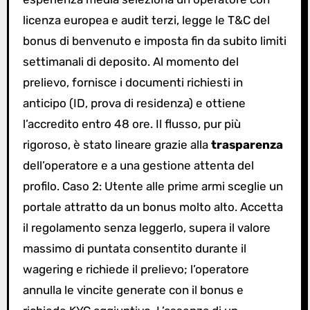
licenza europea e audit terzi, legge le T&C del
bonus di benvenuto e imposta fin da subito limiti
settimanali di deposito. Al momento del
prelievo, fornisce i documenti richiesti in
anticipo (ID, prova di residenza) e ottiene
l’accredito entro 48 ore. Il flusso, pur più
rigoroso, è stato lineare grazie alla
trasparenza
dell’operatore e a una gestione attenta del
profilo. Caso 2: Utente alle prime armi sceglie un
portale attratto da un bonus molto alto. Accetta
il regolamento senza leggerlo, supera il valore
massimo di puntata consentito durante il
wagering e richiede il prelievo; l’operatore
annulla le vincite generate con il bonus e