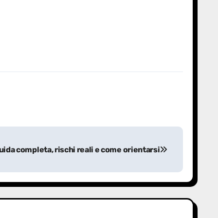
uida completa, rischi reali e come orientarsi