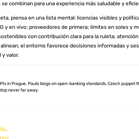
 se combinan para una experiencia más saludable y eficie
eta, piensa en una lista mental: licencias visibles y polít
G y en vivo; proveedores de primera; límites en soles y 
ostenibles con contribución clara para la ruleta; atenció
linean, el entorno favorece decisiones informadas y ses
 y valor.
top never far away.
uía…
inos…