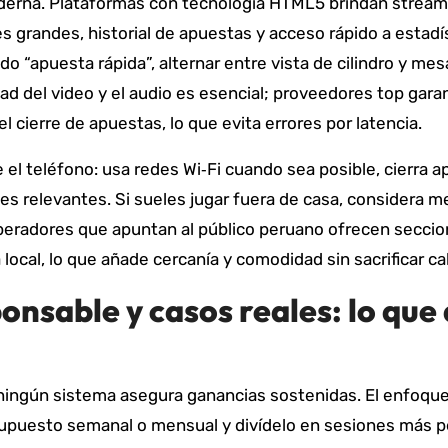
 moderna. Plataformas con tecnología HTML5 brindan stre
nes grandes, historial de apuestas y acceso rápido a esta
o “apuesta rápida”, alternar entre vista de cilindro y mes
lidad del video y el audio es esencial; proveedores top gar
el cierre de apuestas, lo que evita errores por latencia.
 el teléfono: usa redes Wi‑Fi cuando sea posible, cierra
nes relevantes. Si sueles jugar fuera de casa, considera 
operadores que apuntan al público peruano ofrecen secci
ocal, lo que añade cercanía y comodidad sin sacrificar cal
onsable y casos reales: lo que
 ningún sistema asegura ganancias sostenidas. El enfoque 
supuesto semanal o mensual y divídelo en sesiones más 