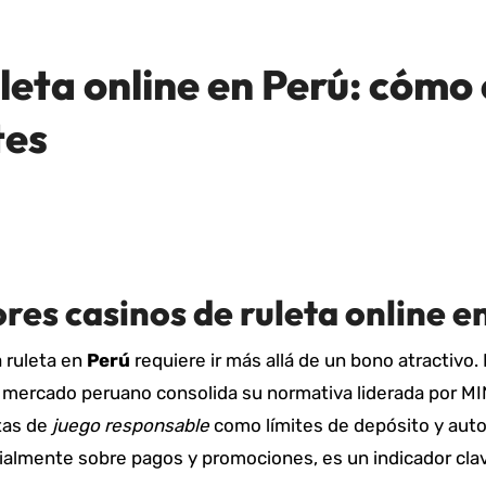
leta online en Perú: cómo
tes
res casinos de ruleta online e
a ruleta en
Perú
requiere ir más allá de un bono atractivo.
mercado peruano consolida su normativa liderada por MINC
tas de
juego responsable
como límites de depósito y auto
ialmente sobre pagos y promociones, es un indicador clav