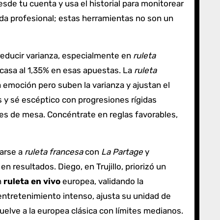
esde tu cuenta y usa el historial para monitorear
uda profesional; estas herramientas no son un
 reducir varianza, especialmente en
ruleta
 casa al 1,35% en esas apuestas. La
ruleta
a emoción pero suben la varianza y ajustan el
s y sé escéptico con progresiones rígidas
ites de mesa. Concéntrate en reglas favorables,
sarse a
ruleta francesa
con
La Partage
y
 resultados. Diego, en Trujillo, priorizó un
n
ruleta en vivo
europea, validando la
entretenimiento intenso, ajusta su unidad de
elve a la europea clásica con límites medianos.