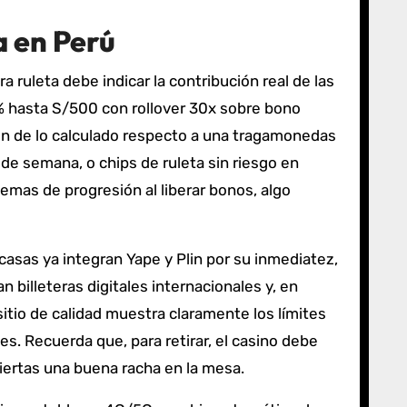
a en Perú
ruleta debe indicar la contribución real de las
0% hasta S/500 con rollover 30x sobre bono
 de lo calculado respecto a una tragamonedas
 de semana, o chips de ruleta sin riesgo en
emas de progresión al liberar bonos, algo
casas ya integran Yape y Plin por su inmediatez,
billeteras digitales internacionales y, en
 sitio de calidad muestra claramente los límites
. Recuerda que, para retirar, el casino debe
ciertas una buena racha en la mesa.