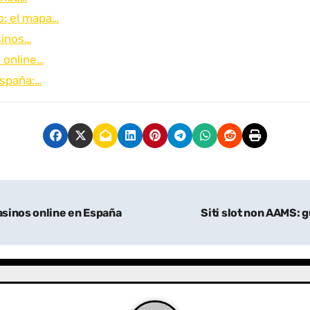
o: el mapa…
sinos…
s online…
España:…
asinos online en España
Siti slot non AAMS: g