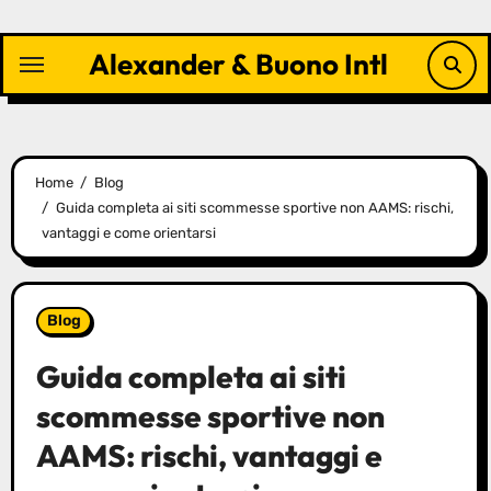
Skip
to
Alexander & Buono Intl
content
Home
Blog
Guida completa ai siti scommesse sportive non AAMS: rischi,
vantaggi e come orientarsi
Blog
Guida completa ai siti
scommesse sportive non
AAMS: rischi, vantaggi e