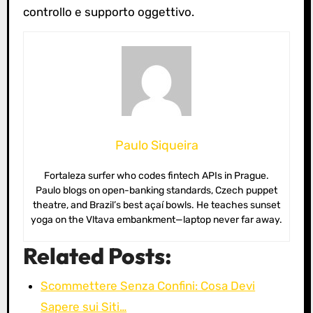
controllo e supporto oggettivo.
Paulo Siqueira
Fortaleza surfer who codes fintech APIs in Prague.
Paulo blogs on open-banking standards, Czech puppet
theatre, and Brazil’s best açaí bowls. He teaches sunset
yoga on the Vltava embankment—laptop never far away.
Related Posts:
Scommettere Senza Confini: Cosa Devi
Sapere sui Siti…