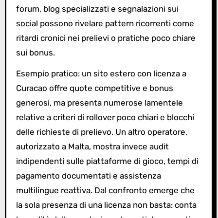
forum, blog specializzati e segnalazioni sui
social possono rivelare pattern ricorrenti come
ritardi cronici nei prelievi o pratiche poco chiare
sui bonus.
Esempio pratico: un sito estero con licenza a
Curacao offre quote competitive e bonus
generosi, ma presenta numerose lamentele
relative a criteri di rollover poco chiari e blocchi
delle richieste di prelievo. Un altro operatore,
autorizzato a Malta, mostra invece audit
indipendenti sulle piattaforme di gioco, tempi di
pagamento documentati e assistenza
multilingue reattiva. Dal confronto emerge che
la sola presenza di una licenza non basta: conta