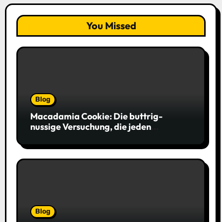
You Missed
Blog
Macadamia Cookie: Die buttrig-
nussige Versuchung, die jeden
Keksliebhaber verführt
Blog