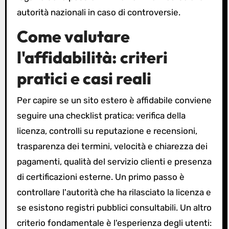
autorità nazionali in caso di controversie.
Come valutare
l'affidabilità: criteri
pratici e casi reali
Per capire se un sito estero è affidabile conviene
seguire una checklist pratica: verifica della
licenza, controlli su reputazione e recensioni,
trasparenza dei termini, velocità e chiarezza dei
pagamenti, qualità del servizio clienti e presenza
di certificazioni esterne. Un primo passo è
controllare l'autorità che ha rilasciato la licenza e
se esistono registri pubblici consultabili. Un altro
criterio fondamentale è l'esperienza degli utenti: