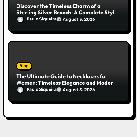
Discover the Timeless Charm of a
Sterling Silver Brooch: A Complete Style
Companion
Paulo Siqueira
August 3, 2026
Blog
The Ultimate Guide to Necklaces for
Women: Timeless Elegance and Modern
Trends
Paulo Siqueira
August 3, 2026