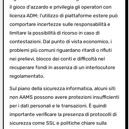
il gioco d'azzardo e privilegia gli operatori con
licenza ADM; l'utilizzo di piattaforme estere può
comportare incertezze sulle responsabilità e
limitare la possibilità di ricorso in caso di
contestazioni. Dal punto di vista economico, i
problemi più comuni riguardano ritardi o rifiuti
nei prelievi, blocco dei conti e difficoltà nel
recuperare fondi in assenza di un interlocutore
regolamentato.
Sul piano della sicurezza informatica, alcuni siti
non AAMS possono avere protezioni insufficienti
per i dati personali e le transazioni. È quindi
importante verificare la presenza di protocolli di
sicurezza come SSL e politiche chiare sulla