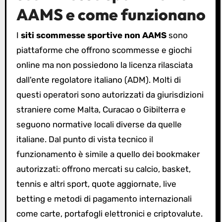
AAMS e come funzionano
I
siti scommesse sportive non AAMS
sono
piattaforme che offrono scommesse e giochi
online ma non possiedono la licenza rilasciata
dall'ente regolatore italiano (ADM). Molti di
questi operatori sono autorizzati da giurisdizioni
straniere come Malta, Curacao o Gibilterra e
seguono normative locali diverse da quelle
italiane. Dal punto di vista tecnico il
funzionamento è simile a quello dei bookmaker
autorizzati: offrono mercati su calcio, basket,
tennis e altri sport, quote aggiornate, live
betting e metodi di pagamento internazionali
come carte, portafogli elettronici e criptovalute.