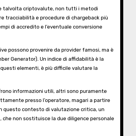
 talvolta criptovalute, non tutti i metodi
e tracciabilità e procedure di chargeback più
empi di accredito e l’eventuale conversione
i live possono provenire da provider famosi, ma è
r Generator). Un indice di affidabilità è la
uesti elementi, è più difficile valutare la
frono informazioni utili, altri sono puramente
rettamente presso l’operatore, magari a partire
n questo contesto di valutazione critica, un
 che non sostituisce la due diligence personale