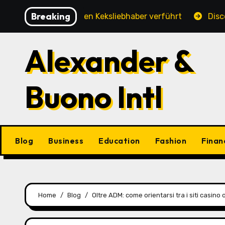
Skip
Breaking
hung, die jeden Keksliebhaber verführt
Discover the 
to
content
Alexander &
Buono Intl
Blog
Business
Education
Fashion
Finan
Home
Blog
Oltre ADM: come orientarsi tra i siti casi