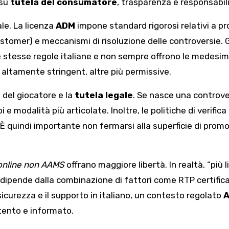
 su
tutela del consumatore
, trasparenza e responsabili
e. La licenza
ADM
impone standard rigorosi relativi a pro
stomer) e meccanismi di risoluzione delle controversie. 
 stesse regole italiane e non sempre offrono le medesime g
o altamente stringent, altre più permissive.
ti del giocatore e la
tutela legale
. Se nasce una controve
 e modalità più articolate. Inoltre, le politiche di verific
o. È quindi importante non fermarsi alla superficie di pr
 online non AAMS
offrano maggiore libertà. In realtà, “più
dipende dalla combinazione di fattori come RTP certificati,
 sicurezza e il supporto in italiano, un contesto regolato
tento e informato.