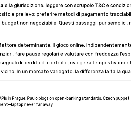
za
e la giurisdizione; leggere con scrupolo T&C e condizion
posito e prelievo; preferire metodi di pagamento tracciabil
n budget non negoziabile. Questi passaggi, pur semplici, 
 fattore determinante. Il gioco online, indipendentement
nanziari, fare pause regolari e valutare con freddezza l’e
segnali di perdita di controllo, rivolgersi tempestivament
vicino. In un mercato variegato, la differenza la fa la qual
ent—laptop never far away.