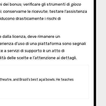
i dei bonus; verificare gli strumenti di
gioco
i; conservarne le ricevute; testare l’assistenza
riducono drasticamente i rischi di
e dalla licenza, deve rimanere un
sperienza d’uso di una piattaforma sono segnali
e a servizi di supporto è un atto di
ità delle scelte e l’attenzione ai dettagli.