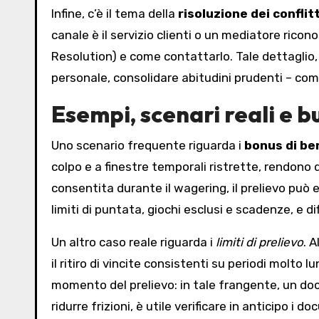
Infine, c’è il tema della
risoluzione dei conflitt
canale è il servizio clienti o un mediatore ricon
Resolution) e come contattarlo. Tale dettaglio,
personale, consolidare abitudini prudenti – come
Esempi, scenari reali e 
Uno scenario frequente riguarda i
bonus di b
colpo e a finestre temporali ristrette, rendono d
consentita durante il wagering, il prelievo può
limiti di puntata, giochi esclusi e scadenze, e d
Un altro caso reale riguarda i
limiti di prelievo
. 
il ritiro di vincite consistenti su periodi molto
momento del prelievo: in tale frangente, un d
ridurre frizioni, è utile verificare in anticipo i d