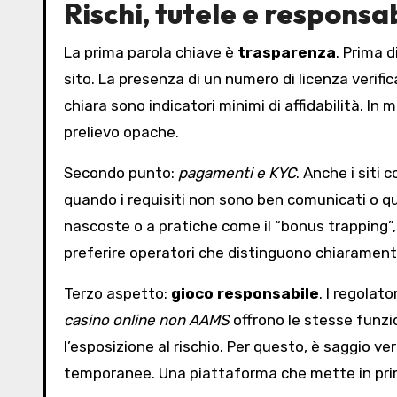
Rischi, tutele e responsa
La prima parola chiave è
trasparenza
. Prima d
sito. La presenza di un numero di licenza verifi
chiara sono indicatori minimi di affidabilità. In
prelievo opache.
Secondo punto:
pagamenti e KYC
. Anche i siti 
quando i requisiti non sono ben comunicati o qu
nascoste o a pratiche come il “bonus trapping”,
preferire operatori che distinguono chiarament
Terzo aspetto:
gioco responsabile
. I regolat
casino online non AAMS
offrono le stesse funzio
l’esposizione al rischio. Per questo, è saggio ver
temporanee. Una piattaforma che mette in primo