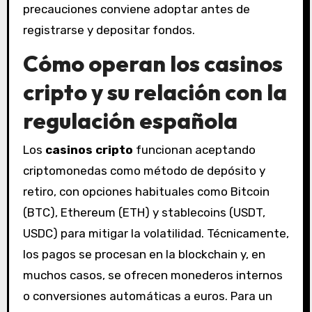
precauciones conviene adoptar antes de
registrarse y depositar fondos.
Cómo operan los casinos
cripto y su relación con la
regulación española
Los
casinos cripto
funcionan aceptando
criptomonedas como método de depósito y
retiro, con opciones habituales como Bitcoin
(BTC), Ethereum (ETH) y stablecoins (USDT,
USDC) para mitigar la volatilidad. Técnicamente,
los pagos se procesan en la blockchain y, en
muchos casos, se ofrecen monederos internos
o conversiones automáticas a euros. Para un