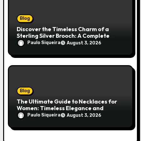
Blog
Discover the Timeless Charm of a
Sterling Silver Brooch: A Complete
Style Companion
Paulo Siqueira
August 3, 2026
Blog
The Ultimate Guide to Necklaces for
Women: Timeless Elegance and
Modern Trends
Paulo Siqueira
August 3, 2026