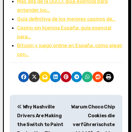
Más allá de la DGOJ: guía esencial para
entender los…
Guía definitiva de los mejores casinos de…
Casino sin licencia España: guía esencial
para…
Bitcoin y juego online en España: cómo elegir
con…
P
Why Nashville
Warum Choco Chip
o
Drivers Are Making
Cookies die
s
the Switch to Paint
verführerischste