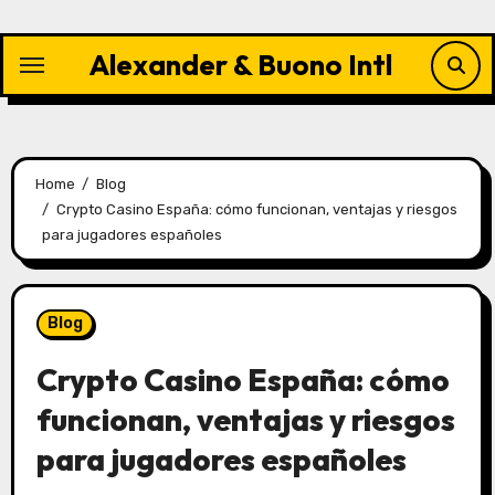
Skip
to
Alexander & Buono Intl
content
Home
Blog
Crypto Casino España: cómo funcionan, ventajas y riesgos
para jugadores españoles
Blog
Crypto Casino España: cómo
funcionan, ventajas y riesgos
para jugadores españoles