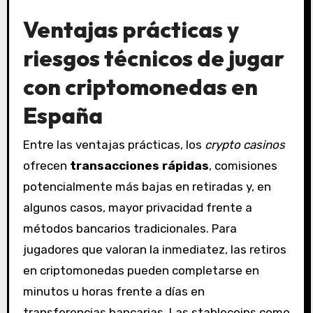
Ventajas prácticas y
riesgos técnicos de jugar
con criptomonedas en
España
Entre las ventajas prácticas, los
crypto casinos
ofrecen
transacciones rápidas
, comisiones
potencialmente más bajas en retiradas y, en
algunos casos, mayor privacidad frente a
métodos bancarios tradicionales. Para
jugadores que valoran la inmediatez, las retiros
en criptomonedas pueden completarse en
minutos u horas frente a días en
transferencias bancarias. Las stablecoins como