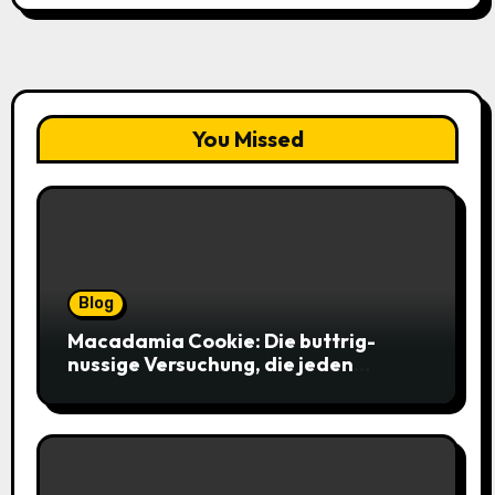
You Missed
Blog
Macadamia Cookie: Die buttrig-
nussige Versuchung, die jeden
Keksliebhaber verführt