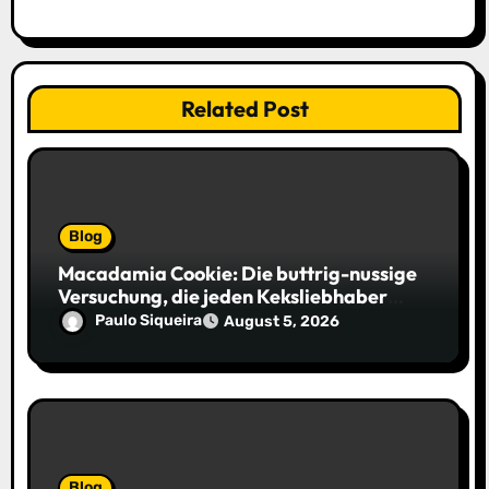
n
Related Post
Blog
Macadamia Cookie: Die buttrig-nussige
Versuchung, die jeden Keksliebhaber
verführt
Paulo Siqueira
August 5, 2026
Blog