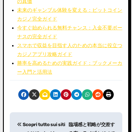
の真価
未来のギャンブル体験を変える：ビットコイン
カジノ完全ガイド
今すぐ始められる無料チャンス：入金不要ボー
ナスの完全ガイド
スマホで収益を目指す人のための本当に役立つ
カジノアプリ攻略ガイド
勝率を高めるための実践ガイド：ブックメーカ
ー入門と活用法
P
Scopri tutto sui siti
臨場感と戦略が交差す
o