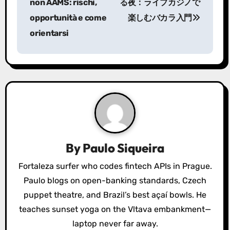
non AAMS: rischi,
る夜：ライブカジノで
s
opportunità e come
楽しむバカラ入門
orientarsi
t
n
a
v
i
g
By
Paulo Siqueira
a
Fortaleza surfer who codes fintech APIs in Prague.
Paulo blogs on open-banking standards, Czech
t
puppet theatre, and Brazil’s best açaí bowls. He
i
teaches sunset yoga on the Vltava embankment—
o
laptop never far away.