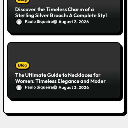
Discover the Timeless Charm of a
Sterling Silver Brooch: A Complete Style
Companion
Paulo Siqueira
August 3, 2026
Blog
The Ultimate Guide to Necklaces for
Women: Timeless Elegance and Modern
Trends
Paulo Siqueira
August 3, 2026