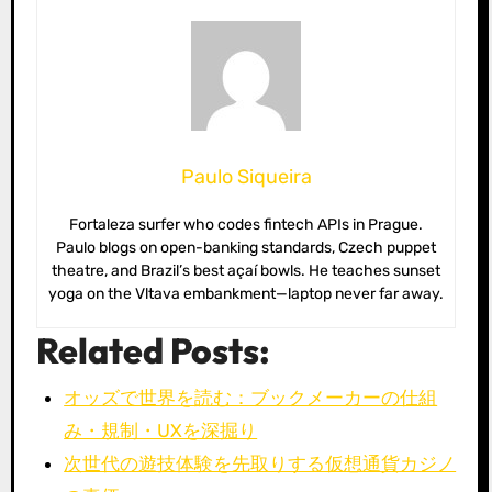
Paulo Siqueira
Fortaleza surfer who codes fintech APIs in Prague.
Paulo blogs on open-banking standards, Czech puppet
theatre, and Brazil’s best açaí bowls. He teaches sunset
yoga on the Vltava embankment—laptop never far away.
Related Posts:
オッズで世界を読む：ブックメーカーの仕組
み・規制・UXを深掘り
次世代の遊技体験を先取りする仮想通貨カジノ