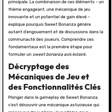
principale. La combinaison de ces éléments – un
thème engageant, une mécanique de jeu
innovante et un potentiel de gain élevé –
explique pourquoi Sweet Bonanza génère
autant d’engouement et de discussions dans la
communauté des joueurs. Comprendre ces
fondamentaux est la première étape pour
formuler un
sweet bonanza avis
éclairé.
Décryptage des
Mécaniques de Jeu et
des Fonctionnalités Clés
Plonger dans le gameplay de Sweet Bonanza,
c’est découvrir une mécanique astucieuse qui