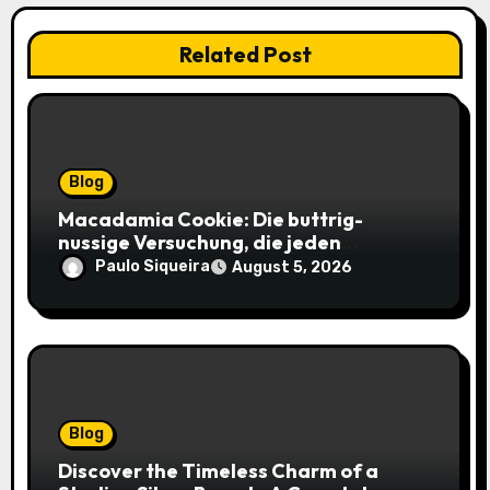
Related Post
Blog
Macadamia Cookie: Die buttrig-
nussige Versuchung, die jeden
Keksliebhaber verführt
Paulo Siqueira
August 5, 2026
Blog
Discover the Timeless Charm of a