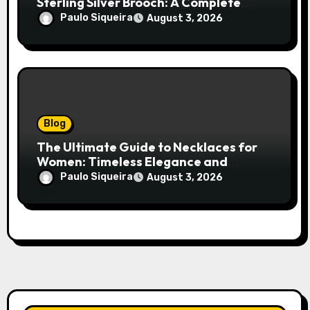
Sterling Silver Brooch: A Complete
Style Companion
Paulo Siqueira
August 3, 2026
Blog
The Ultimate Guide to Necklaces for
Women: Timeless Elegance and
Modern Trends
Paulo Siqueira
August 3, 2026