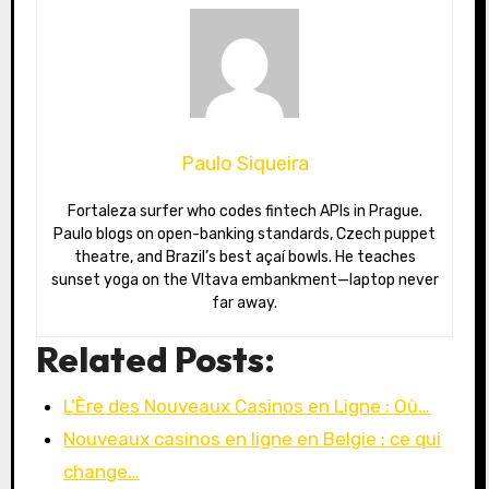
Paulo Siqueira
Fortaleza surfer who codes fintech APIs in Prague.
Paulo blogs on open-banking standards, Czech puppet
theatre, and Brazil’s best açaí bowls. He teaches
sunset yoga on the Vltava embankment—laptop never
far away.
Related Posts:
L'Ère des Nouveaux Casinos en Ligne : Où…
Nouveaux casinos en ligne en Belgie : ce qui
change…