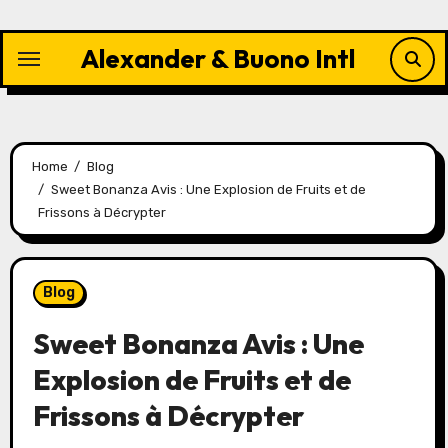
Skip
to
Alexander & Buono Intl
content
Home
Blog
Sweet Bonanza Avis : Une Explosion de Fruits et de
Frissons à Décrypter
Blog
Sweet Bonanza Avis : Une
Explosion de Fruits et de
Frissons à Décrypter