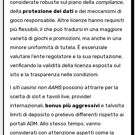
considerate robuste sul piano della
compliance
,
della
protezione dei dati
e dei meccanismi di
gioco responsabile. Altre licenze hanno requisiti
più flessibili, il che può tradursi in una maggiore
varietà di giochi e promozioni, ma anche in una
minore uniformità di tutela. È essenziale
valutare l’ente regolatore e la sua reputazione,
verificando la validità della licenza esposta sul
sito e la trasparenza nelle condizioni.
I
siti casino non AAMS
possono attrarre per la
scelta di slot e tavoli live, provider
internazionali,
bonus più aggressivi
e talvolta
limiti di deposito o prelievo differenti rispetto ai
portali ADM. Allo stesso tempo, vanno
considerati con attenzione aspetti come la