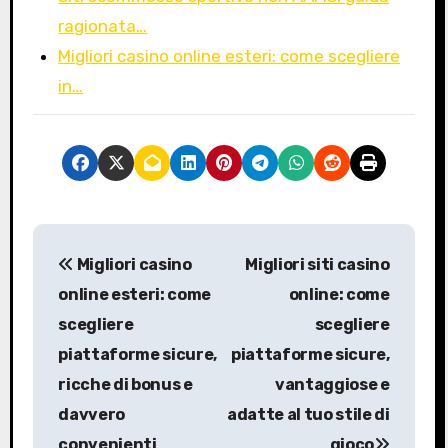
ragionata…
Migliori casino online esteri: come scegliere
in…
P
Migliori casino
Migliori siti casino
o
online esteri: come
online: come
s
scegliere
scegliere
piattaforme sicure,
piattaforme sicure,
t
ricche di bonus e
vantaggiose e
n
davvero
adatte al tuo stile di
a
convenienti
gioco