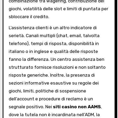
combinazione tra wagering, contribuzione dei
giochi, volatilità delle slot e limiti di puntata per
sbloccare il credito.
L’assistenza clienti è un altro indicatore di
serietà. Canali multipli (chat, email, talvolta
telefono), tempi di risposta, disponibilità in
italiano o in inglese e qualità delle risposte
fanno la differenza. Un centro assistenza ben
strutturato fornisce risoluzioni e non soltanto
risposte generiche. Inoltre, la presenza di
sezioni informative esaustive su regole dei
giochi, limiti, politiche di sospensione
dell’account e procedure di reclamo è un
segnale positivo. Nei
siti casino non AAMS
,
dove la tutela non è incardinata nell’ADM, la