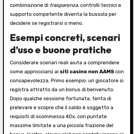
combinazione di
trasparenza
, controlli tecnici e
supporto competente diventa la bussola per
decidere se registrarsi o meno.
Esempi concreti, scenari
d’uso e buone pratiche
Considerare scenari reali aiuta a comprendere
come approcciarsi ai
siti casino non AAMS
con
consapevolezza. Primo esempio: un giocatore si
registra attratto da un bonus di benvenuto.
Dopo qualche sessione fortunata, tenta di
prelevare e scopre che il saldo è soggetto a
requisiti di scommessa 40x, con puntate
massime limitate a una piccola frazione del