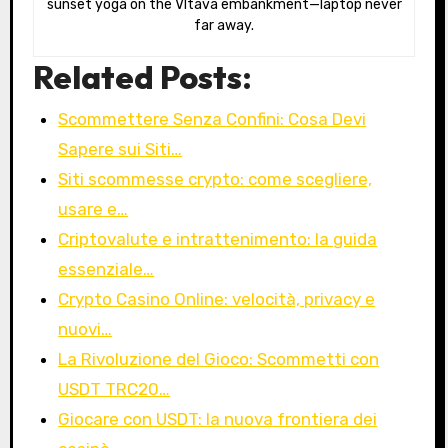
sunset yoga on the Vltava embankment—laptop never
far away.
Related Posts:
Scommettere Senza Confini: Cosa Devi
Sapere sui Siti…
Siti scommesse crypto: come scegliere,
usare e…
Criptovalute e intrattenimento: la guida
essenziale…
Crypto Casino Online: velocità, privacy e
nuovi…
La Rivoluzione del Gioco: Scommetti con
USDT TRC20…
Giocare con USDT: la nuova frontiera dei