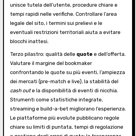
unisce tutela dell’utente, procedure chiare e
tempi rapidi nelle verifiche. Controllare l’area
legale del sito, i termini sui prelievi e le
eventuali restrizioni territoriali aiuta a evitare
blocchi inattesi.
Terzo pilastro: qualità delle
quote
e dell’offerta.
Valutare il margine del bookmaker
confrontando le quote su più eventi, l’ampiezza
dei mercati (pre-match e live), la stabilità del
cash out
e la disponibilità di eventi di nicchia.
Strumenti come statistiche integrate,
streaming e build-a-bet migliorano l’esperienza.
Le piattaforme più evolute pubblicano regole
chiare su limiti di puntata, tempi di regolazione