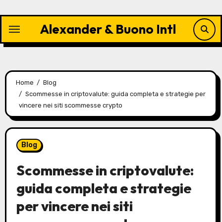
Skip
to
Alexander & Buono Intl
content
Home
Blog
Scommesse in criptovalute: guida completa e strategie per
vincere nei siti scommesse crypto
Blog
Scommesse in criptovalute:
guida completa e strategie
per vincere nei siti