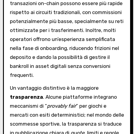
transazioni on-chain possono essere più rapide
rispetto ai circuiti tradizionali, con commissioni
potenzialmente più basse, specialmente su reti
ottimizzate per i trasferimenti. Inoltre, molti
operatori offrono un’esperienza semplificata
nella fase di onboarding, riducendo frizioni nel
deposito e dando la possibilità di gestire il
bankroll in asset digitali senza conversioni
frequenti.
Un vantaggio distintivo è la maggiore
trasparenza
. Alcune piattaforme integrano
meccanismi di “
provably fair
” per giochi e
mercati con esiti deterministici; nel mondo delle
scommesse sportive, la trasparenza si traduce
in pubblicazione chiara di
quote
, limiti e regole,