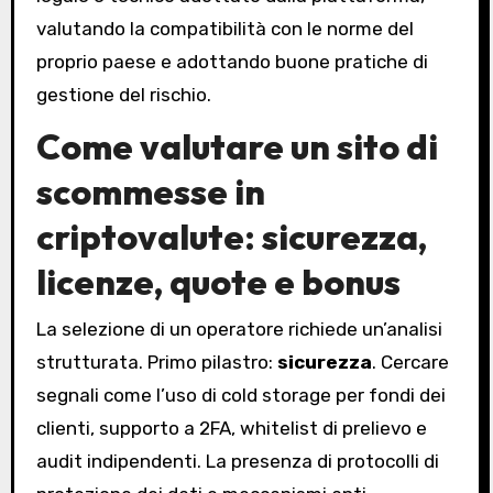
valutando la compatibilità con le norme del
proprio paese e adottando buone pratiche di
gestione del rischio.
Come valutare un sito di
scommesse in
criptovalute: sicurezza,
licenze, quote e bonus
La selezione di un operatore richiede un’analisi
strutturata. Primo pilastro:
sicurezza
. Cercare
segnali come l’uso di cold storage per fondi dei
clienti, supporto a 2FA, whitelist di prelievo e
audit indipendenti. La presenza di protocolli di