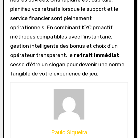
planifiez vos retraits lorsque le support et le
service financier sont pleinement
opérationnels. En combinant KYC proactif,
méthodes compatibles avec l’instantané,
gestion intelligente des bonus et choix d’un
opérateur transparent, le
retrait immédiat
cesse d’être un slogan pour devenir une norme
tangible de votre expérience de jeu.
Paulo Siqueira