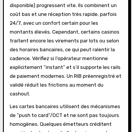
disponible) progressent vite. Ils combinent un
coût bas et une réception très rapide, parfois
24/7, avec un confort certain pour les
montants élevés. Cependant, certains casinos
traitent encore les virements par lots ou selon
des horaires bancaires, ce qui peut ralentir la
cadence. Vérifiez si l’opérateur mentionne
explicitement “instant” et s’il supporte les rails
de paiement modernes. Un RIB préenregistré et
validé réduit les frictions au moment du
cashout.
Les cartes bancaires utilisent des mécanismes
de “push to card”/OCT et ne sont pas toujours
homogènes. Quelques émetteurs créditent