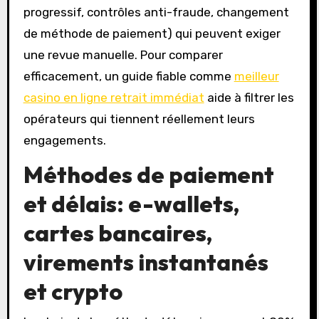
progressif, contrôles anti-fraude, changement
de méthode de paiement) qui peuvent exiger
une revue manuelle. Pour comparer
efficacement, un guide fiable comme
meilleur
casino en ligne retrait immédiat
aide à filtrer les
opérateurs qui tiennent réellement leurs
engagements.
Méthodes de paiement
et délais: e-wallets,
cartes bancaires,
virements instantanés
et crypto