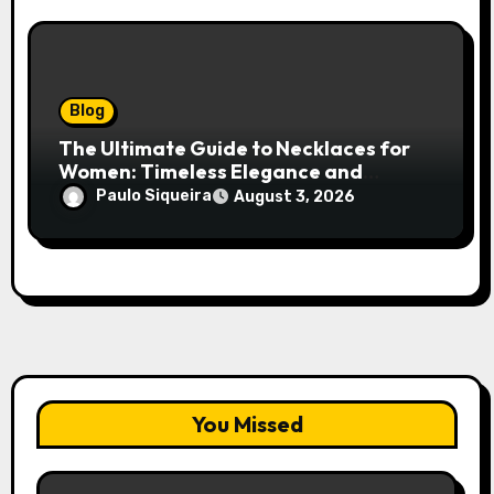
Blog
The Ultimate Guide to Necklaces for
Women: Timeless Elegance and
Modern Trends
Paulo Siqueira
August 3, 2026
You Missed