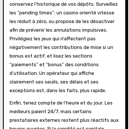
conservez l’historique de vos dépôts. Surveillez
les “pending times”: un casino orienté vitesse
les réduit à zéro, ou propose de les désactiver
afin de prévenir les annulations impulsives.
Privilégiez les jeux qui n’affectent pas
négativement les contributions de mise si un
bonus est actif, et lisez les sections
“paiements” et “bonus” des conditions
d’utilisation. Un opérateur qui affiche
clairement ses seuils, ses délais et ses
exceptions est, dans les faits, plus rapide.
Enfin, tenez compte de l’heure et du jour. Les
meilleurs paient 24/7, mais certains
prestataires externes restent plus réactifs aux
heures ouvrées. Si la rapidité est capitale,