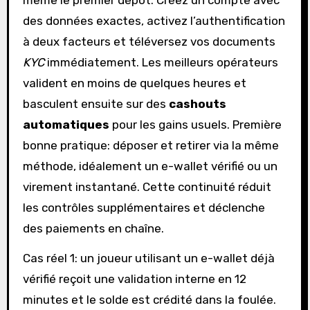
des données exactes, activez l’authentification
à deux facteurs et téléversez vos documents
KYC
immédiatement. Les meilleurs opérateurs
valident en moins de quelques heures et
basculent ensuite sur des
cashouts
automatiques
pour les gains usuels. Première
bonne pratique: déposer et retirer via la même
méthode, idéalement un e-wallet vérifié ou un
virement instantané. Cette continuité réduit
les contrôles supplémentaires et déclenche
des paiements en chaîne.
Cas réel 1: un joueur utilisant un e-wallet déjà
vérifié reçoit une validation interne en 12
minutes et le solde est crédité dans la foulée.