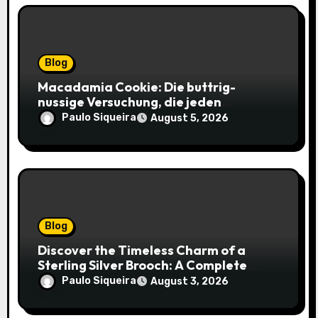
Blog
Macadamia Cookie: Die buttrig-
nussige Versuchung, die jeden
Keksliebhaber verführt
Paulo Siqueira
August 5, 2026
Blog
Discover the Timeless Charm of a
Sterling Silver Brooch: A Complete
Style Companion
Paulo Siqueira
August 3, 2026