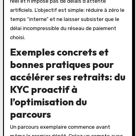
réel et n’impose pas de délais d’attente
artificiels. L’objectif est simple: réduire à zéro le
temps “interne” et ne laisser subsister que le
délai incompressible du réseau de paiement
choisi.
Exemples concrets et
bonnes pratiques pour
accélérer ses retraits: du
KYC proactif à
l’optimisation du
parcours
Un parcours exemplaire commence avant
même le premier dépôt. Créez un compte avec