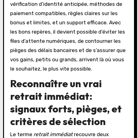
vérification d’identité anticipée, méthodes de
paiement compatibles, règles claires sur les
bonus et limites, et un support efficace. Avec
les bons repères, il devient possible d’éviter les
files d’attente numériques, de contourner les
pièges des délais bancaires et de s’assurer que
vos gains, petits ou grands, arrivent là où vous
le souhaitez, le plus vite possible.
Reconnaître un vrai
retrait immédiat:
signaux forts, pièges, et
critères de sélection
Le terme
retrait immédiat
recouvre deux