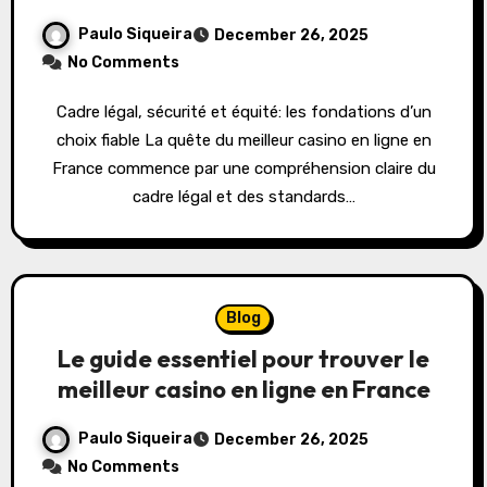
Paulo Siqueira
December 26, 2025
No Comments
Cadre légal, sécurité et équité: les fondations d’un
choix fiable La quête du meilleur casino en ligne en
France commence par une compréhension claire du
cadre légal et des standards…
Blog
Le guide essentiel pour trouver le
meilleur casino en ligne en France
Paulo Siqueira
December 26, 2025
No Comments