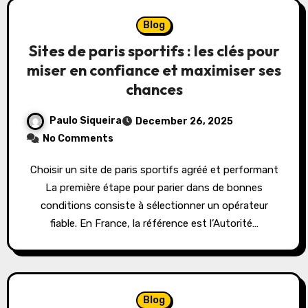
Blog
Sites de paris sportifs : les clés pour
miser en confiance et maximiser ses
chances
Paulo Siqueira
December 26, 2025
No Comments
Choisir un site de paris sportifs agréé et performant
La première étape pour parier dans de bonnes
conditions consiste à sélectionner un opérateur
fiable. En France, la référence est l’Autorité…
Blog