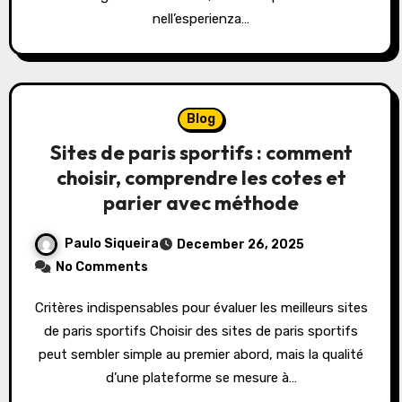
nell’esperienza…
Blog
Sites de paris sportifs : comment
choisir, comprendre les cotes et
parier avec méthode
Paulo Siqueira
December 26, 2025
No Comments
Critères indispensables pour évaluer les meilleurs sites
de paris sportifs Choisir des sites de paris sportifs
peut sembler simple au premier abord, mais la qualité
d’une plateforme se mesure à…