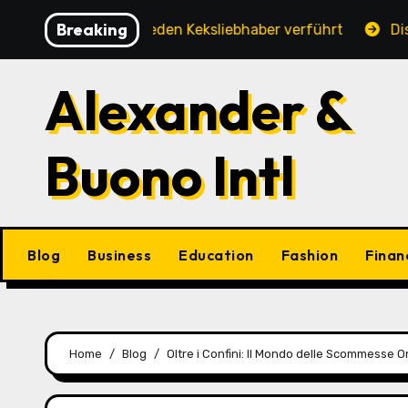
Skip
Breaking
ersuchung, die jeden Keksliebhaber verführt
Discover
to
content
Alexander &
Buono Intl
Blog
Business
Education
Fashion
Finan
Home
Blog
Oltre i Confini: Il Mondo delle Scommesse O