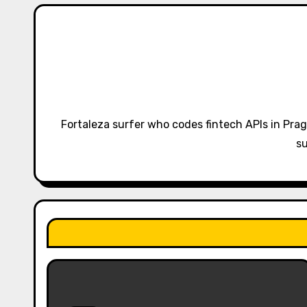
n
a
v
i
g
Fortaleza surfer who codes fintech APIs in Pra
a
su
t
i
o
n