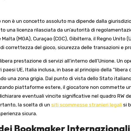
e non è un concetto assoluto ma dipende dalla giurisdiz
o una licenza rilasciata da un’autorità di regolamentazio
Malta (MGA), Curaçao (CGC), Gibilterra, il Regno Unito (U
i di correttezza del gioco, sicurezza delle transazioni e pr
 libera prestazione di servizi all’interno dell’Unione. Un
i paesi UE, Italia inclusa, in base al principio della “libera 
 una zona grigia. Dal punto di vista dello Stato italiano, 
zando piattaforme estere, il giocatore non commette un il
chiarare eventuali vincite significative nel quadro RW del
ertanto, la scelta di un
siti scommesse stranieri legali
si b
sperienza sicura.
dei Bookmaker Internazional