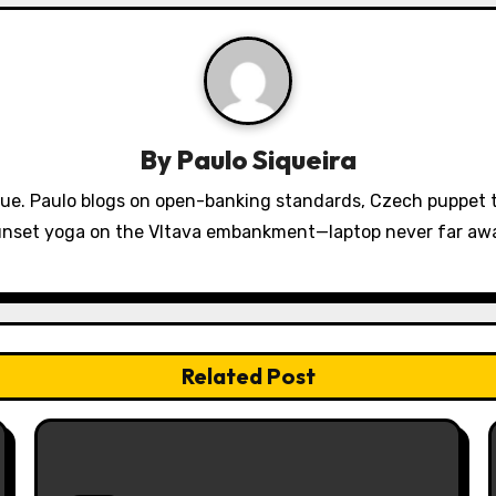
By
Paulo Siqueira
gue. Paulo blogs on open-banking standards, Czech puppet th
nset yoga on the Vltava embankment—laptop never far aw
Related Post