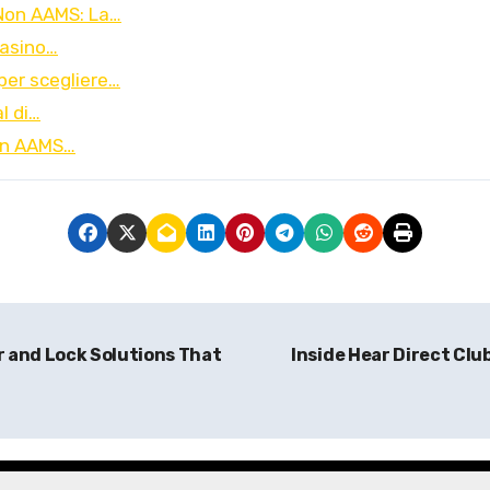
Non AAMS: La…
Casino…
er scegliere…
al di…
Non AAMS…
 and Lock Solutions That
Inside Hear Direct Clu