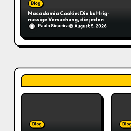
Blog
Macadamia Cookie: Die buttrig-
nussige Versuchung, die jeden
Keksliebhaber verführt
Paulo Siqueira
August 5, 2026
Blog
Blo