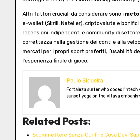
Altri fattori cruciali da considerare sono i
meto
e-wallet (Skrill, Neteller), criptovalute e bonific
recensioni indipendenti e community di settore. 
correttezza nella gestione dei conti e alla velo
mercati per i propri sport preferiti, l’usabilità
l’esperienza finale di gioco.
Paulo Siqueira
Fortaleza surfer who codes fintech APIs in Prague. Paulo blogs on open-banking standards, Czech puppet theatre, and Brazil’s best açaí bowls. He teaches
sunset yoga on the Vltava embankm
Related Posts:
Scommettere Senza Confini: Cosa Devi Sape