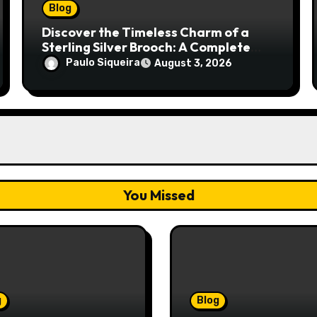
Blog
Discover the Timeless Charm of a
Sterling Silver Brooch: A Complete
Style Companion
Paulo Siqueira
August 3, 2026
You Missed
g
Blog