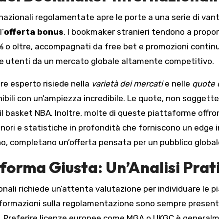
azionali regolamentate apre le porte a una serie di vant
l’
offerta bonus
. I bookmaker stranieri tendono a propo
 o oltre, accompagnati da free bet e promozioni continue
rre utenti da un mercato globale altamente competitivo.
ore esperto risiede nella
varietà dei mercati
e nelle
quote 
ibili con un’ampiezza incredibile. Le quote, non soggette
o il basket NBA. Inoltre, molte di queste piattaforme off
nori e statistiche in profondità che forniscono un edge i
iano, completano un’offerta pensata per un pubblico global
forma Giusta: Un’Analisi Prat
nali richiede un’attenta valutazione per individuare le pi
informazioni sulla regolamentazione sono sempre presenti
. Preferire licenze europee come MGA o UKGC è generalme