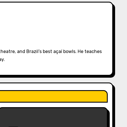
eatre, and Brazil’s best açaí bowls. He teaches
ay.