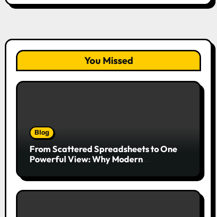
You Missed
Blog
From Scattered Spreadsheets to One
Powerful View: Why Modern
Companies Run on Business Intelligence
Dashboards