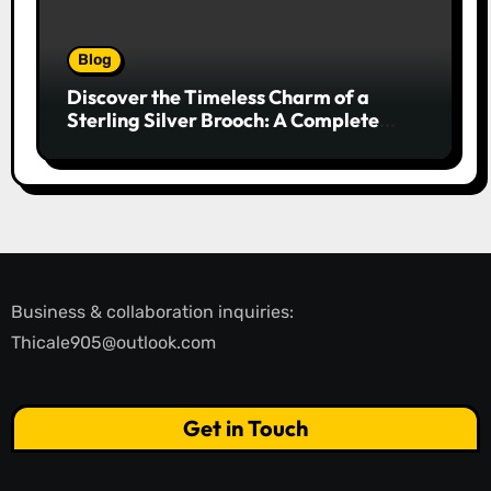
Blog
Discover the Timeless Charm of a
Sterling Silver Brooch: A Complete
Style Companion
Business & collaboration inquiries:
Thicale905@outlook.com
Get in Touch