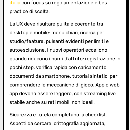
italia
con focus su regolamentazione e best
practice di scelta.
La UX deve risultare pulita e coerente tra
desktop e mobile: menu chiari, ricerca per
studio/feature, pulsanti evidenti per limiti e
autoesclusione. I nuovi operatori eccellono
quando riducono i punti d’attrito: registrazione in
pochi step, verifica rapida con caricamento
documenti da smartphone, tutorial sintetici per
comprendere le meccaniche di gioco. App o web
app devono essere leggere, con streaming live
stabile anche su reti mobili non ideali.
Sicurezza e tutela completano la checklist.
Aspetti da cercare: crittografia aggiornata,