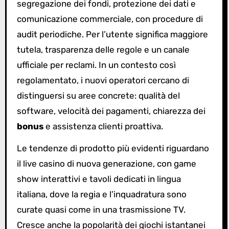
segregazione dei fondi, protezione dei dati e
comunicazione commerciale, con procedure di
audit periodiche. Per l’utente significa maggiore
tutela, trasparenza delle regole e un canale
ufficiale per reclami. In un contesto così
regolamentato, i nuovi operatori cercano di
distinguersi su aree concrete: qualità del
software, velocità dei pagamenti, chiarezza dei
bonus
e assistenza clienti proattiva.
Le tendenze di prodotto più evidenti riguardano
il live casino di nuova generazione, con game
show interattivi e tavoli dedicati in lingua
italiana, dove la regia e l’inquadratura sono
curate quasi come in una trasmissione TV.
Cresce anche la popolarità dei giochi istantanei