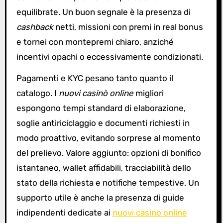
equilibrate. Un buon segnale è la presenza di
cashback
netti, missioni con premi in real bonus
e tornei con montepremi chiaro, anziché
incentivi opachi o eccessivamente condizionati.
Pagamenti e KYC pesano tanto quanto il
catalogo. I
nuovi casinò online
migliori
espongono tempi standard di elaborazione,
soglie antiriciclaggio e documenti richiesti in
modo proattivo, evitando sorprese al momento
del prelievo. Valore aggiunto: opzioni di bonifico
istantaneo, wallet affidabili, tracciabilità dello
stato della richiesta e notifiche tempestive. Un
supporto utile è anche la presenza di guide
indipendenti dedicate ai
nuovi casino online