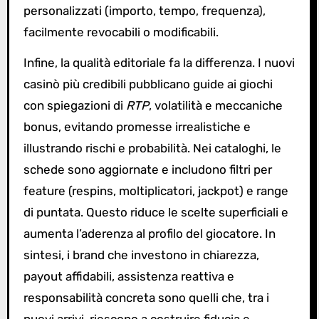
personalizzati (importo, tempo, frequenza),
facilmente revocabili o modificabili.
Infine, la qualità editoriale fa la differenza. I nuovi
casinò più credibili pubblicano guide ai giochi
con spiegazioni di
RTP
, volatilità e meccaniche
bonus, evitando promesse irrealistiche e
illustrando rischi e probabilità. Nei cataloghi, le
schede sono aggiornate e includono filtri per
feature (respins, moltiplicatori, jackpot) e range
di puntata. Questo riduce le scelte superficiali e
aumenta l’aderenza al profilo del giocatore. In
sintesi, i brand che investono in chiarezza,
payout affidabili, assistenza reattiva e
responsabilità concreta sono quelli che, tra i
nuovi arrivi, riescono a costruire fiducia e