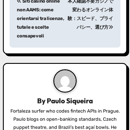
Siti casino online
本人確認不要カジノで
o
non AAMS: come
変わるオンライン体
s
orientarsi tra licenze,
験：スピード、プライ
tutele e scelte
バシー、選び方
t
consapevoli
n
a
v
i
g
a
By
Paulo Siqueira
t
Fortaleza surfer who codes fintech APIs in Prague.
Paulo blogs on open-banking standards, Czech
i
puppet theatre, and Brazil’s best açaí bowls. He