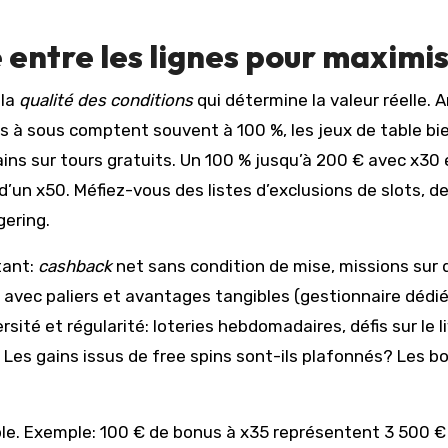
 entre les lignes pour maximis
 la
qualité des conditions
qui détermine la valeur réelle. 
es à sous comptent souvent à 100 %, les jeux de table bi
gains sur tours gratuits. Un 100 % jusqu’à 200 € avec x3
’un x50. Méfiez-vous des listes d’exclusions de slots, d
ering.
tant:
cashback
net sans condition de mise, missions sur d
avec paliers et avantages tangibles (gestionnaire dédié,
té et régularité: loteries hebdomadaires, défis sur le l
? Les gains issus de free spins sont-ils plafonnés? Les 
imple. Exemple: 100 € de bonus à x35 représentent 3 500 €