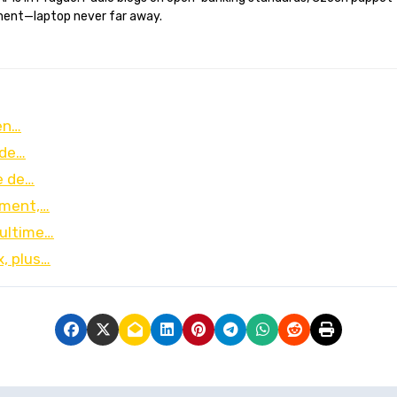
ent—laptop never far away.
 en…
 de…
te de…
lement,…
 ultime…
x, plus…