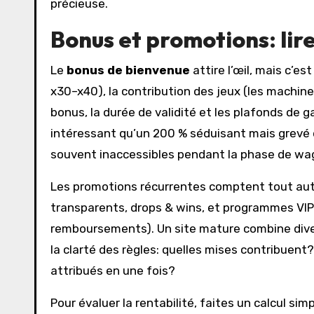
précieuse.
Bonus et promotions: lire
Le
bonus de bienvenue
attire l’œil, mais c’est
x30–x40), la contribution des jeux (les machin
bonus, la durée de validité et les plafonds de 
intéressant qu’un 200 % séduisant mais grevé d
souvent inaccessibles pendant la phase de wag
Les promotions récurrentes comptent tout au
transparents, drops & wins, et programmes VIP 
remboursements). Un site mature combine diversi
la clarté des règles: quelles mises contribuent
attribués en une fois?
Pour évaluer la rentabilité, faites un calcul s