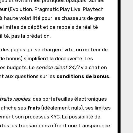
jeu et évitent les pratiques opaques. Sur les
eur (Evolution, Pragmatic Play Live, Playtech
s à haute volatilité pour les chasseurs de gros
 limites de dépôt et de rappels de réalité
lité, pas la prédation.
, des pages qui se chargent vite, un moteur de
de bonus) simplifient la découverte. Les
 les budgets. Le
service client 24/7
via chat en
ent aux questions sur les
conditions de bonus
,
traits rapides
, des portefeuilles électroniques
 affiche ses
frais
(idéalement nuls), ses limites
irement son processus KYC. La possibilité de
toutes les transactions offrent une transparence