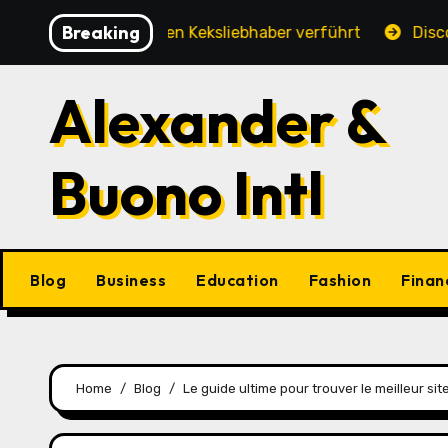
Skip
Breaking
hung, die jeden Keksliebhaber verführt
Discover the 
to
content
Alexander &
Buono Intl
Blog
Business
Education
Fashion
Finan
Home
Blog
Le guide ultime pour trouver le meilleur sit