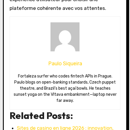
plateforme cohérente avec vos attentes.
Paulo Siqueira
Fortaleza surfer who codes fintech APIs in Prague.
Paulo blogs on open-banking standards, Czech puppet
theatre, and Brazil’s best açaí bowls. He teaches
sunset yoga on the Vltava embankment—laptop never
far away.
Related Posts:
Sites de casino en ligne 2026 : innovation,