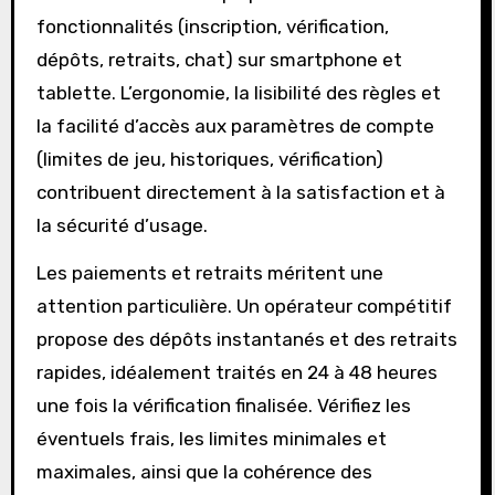
fonctionnalités (inscription, vérification,
dépôts, retraits, chat) sur smartphone et
tablette. L’ergonomie, la lisibilité des règles et
la facilité d’accès aux paramètres de compte
(limites de jeu, historiques, vérification)
contribuent directement à la satisfaction et à
la sécurité d’usage.
Les paiements et retraits méritent une
attention particulière. Un opérateur compétitif
propose des dépôts instantanés et des retraits
rapides, idéalement traités en 24 à 48 heures
une fois la vérification finalisée. Vérifiez les
éventuels frais, les limites minimales et
maximales, ainsi que la cohérence des