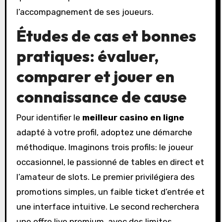
l’accompagnement de ses joueurs.
Études de cas et bonnes
pratiques: évaluer,
comparer et jouer en
connaissance de cause
Pour identifier le
meilleur casino en ligne
adapté à votre profil, adoptez une démarche
méthodique. Imaginons trois profils: le joueur
occasionnel, le passionné de tables en direct et
l’amateur de slots. Le premier privilégiera des
promotions simples, un faible ticket d’entrée et
une interface intuitive. Le second recherchera
une offre live premium, avec des limites