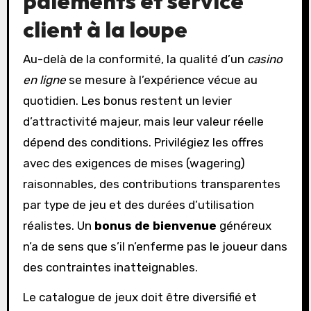
paiements et service
client à la loupe
Au-delà de la conformité, la qualité d’un
casino
en ligne
se mesure à l’expérience vécue au
quotidien. Les bonus restent un levier
d’attractivité majeur, mais leur valeur réelle
dépend des conditions. Privilégiez les offres
avec des exigences de mises (wagering)
raisonnables, des contributions transparentes
par type de jeu et des durées d’utilisation
réalistes. Un
bonus de bienvenue
généreux
n’a de sens que s’il n’enferme pas le joueur dans
des contraintes inatteignables.
Le catalogue de jeux doit être diversifié et