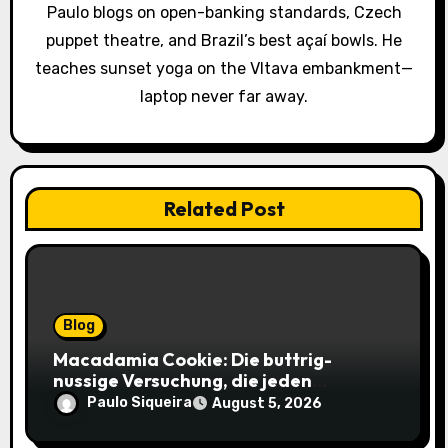
Paulo blogs on open-banking standards, Czech
i
puppet theatre, and Brazil’s best açaí bowls. He
o
teaches sunset yoga on the Vltava embankment—
laptop never far away.
n
Related Post
Blog
Macadamia Cookie: Die buttrig-
nussige Versuchung, die jeden
Keksliebhaber verführt
Paulo Siqueira
August 5, 2026