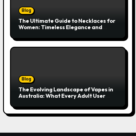
Blog
The Ultimate Guide to Necklaces for
Women: Timeless Elegance and
Modern Trends
Blog
The Evolving Landscape of Vapes in
Australia: What Every Adult User
Needs to Know