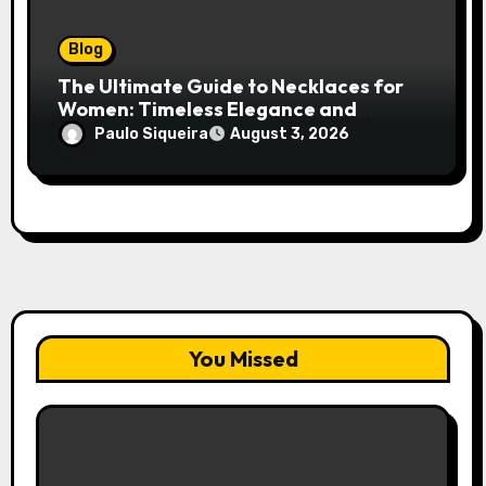
Blog
The Ultimate Guide to Necklaces for
Women: Timeless Elegance and
Modern Trends
Paulo Siqueira
August 3, 2026
You Missed