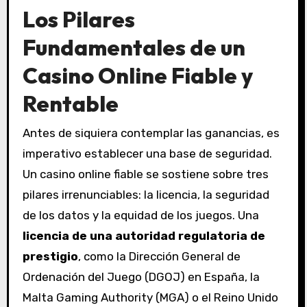
Los Pilares
Fundamentales de un
Casino Online Fiable y
Rentable
Antes de siquiera contemplar las ganancias, es
imperativo establecer una base de seguridad.
Un casino online fiable se sostiene sobre tres
pilares irrenunciables: la licencia, la seguridad
de los datos y la equidad de los juegos. Una
licencia de una autoridad regulatoria de
prestigio
, como la Dirección General de
Ordenación del Juego (DGOJ) en España, la
Malta Gaming Authority (MGA) o el Reino Unido