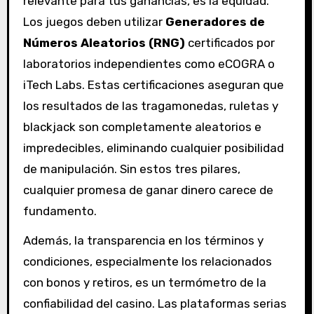
relevante para tus ganancias, es la equidad.
Los juegos deben utilizar
Generadores de
Números Aleatorios (RNG)
certificados por
laboratorios independientes como eCOGRA o
iTech Labs. Estas certificaciones aseguran que
los resultados de las tragamonedas, ruletas y
blackjack son completamente aleatorios e
impredecibles, eliminando cualquier posibilidad
de manipulación. Sin estos tres pilares,
cualquier promesa de ganar dinero carece de
fundamento.
Además, la transparencia en los términos y
condiciones, especialmente los relacionados
con bonos y retiros, es un termómetro de la
confiabilidad del casino. Las plataformas serias