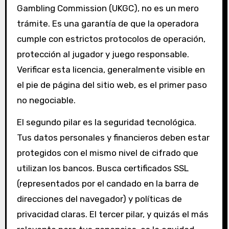
Gambling Commission (UKGC), no es un mero
trámite. Es una garantía de que la operadora
cumple con estrictos protocolos de operación,
protección al jugador y juego responsable.
Verificar esta licencia, generalmente visible en
el pie de página del sitio web, es el primer paso
no negociable.
El segundo pilar es la seguridad tecnológica.
Tus datos personales y financieros deben estar
protegidos con el mismo nivel de cifrado que
utilizan los bancos. Busca certificados SSL
(representados por el candado en la barra de
direcciones del navegador) y políticas de
privacidad claras. El tercer pilar, y quizás el más