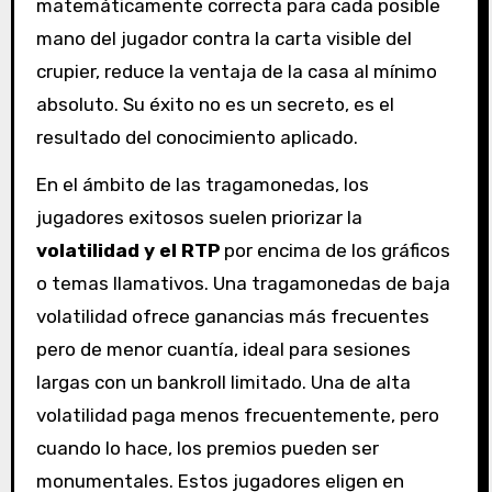
matemáticamente correcta para cada posible
mano del jugador contra la carta visible del
crupier, reduce la ventaja de la casa al mínimo
absoluto. Su éxito no es un secreto, es el
resultado del conocimiento aplicado.
En el ámbito de las tragamonedas, los
jugadores exitosos suelen priorizar la
volatilidad y el RTP
por encima de los gráficos
o temas llamativos. Una tragamonedas de baja
volatilidad ofrece ganancias más frecuentes
pero de menor cuantía, ideal para sesiones
largas con un bankroll limitado. Una de alta
volatilidad paga menos frecuentemente, pero
cuando lo hace, los premios pueden ser
monumentales. Estos jugadores eligen en