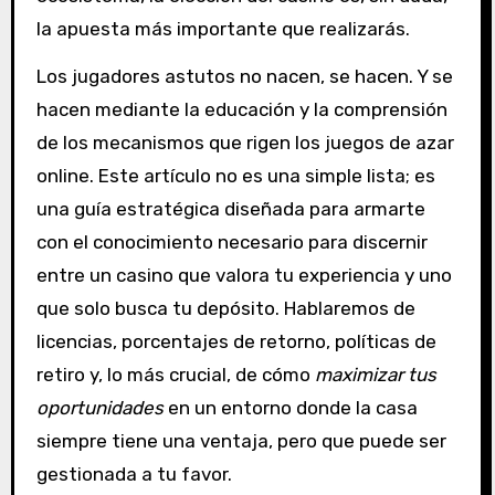
la apuesta más importante que realizarás.
Los jugadores astutos no nacen, se hacen. Y se
hacen mediante la educación y la comprensión
de los mecanismos que rigen los juegos de azar
online. Este artículo no es una simple lista; es
una guía estratégica diseñada para armarte
con el conocimiento necesario para discernir
entre un casino que valora tu experiencia y uno
que solo busca tu depósito. Hablaremos de
licencias, porcentajes de retorno, políticas de
retiro y, lo más crucial, de cómo
maximizar tus
oportunidades
en un entorno donde la casa
siempre tiene una ventaja, pero que puede ser
gestionada a tu favor.