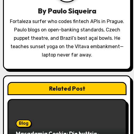
a
By
Paulo Siqueira
t
Fortaleza surfer who codes fintech APIs in Prague.
i
Paulo blogs on open-banking standards, Czech
o
puppet theatre, and Brazil’s best açaí bowls. He
teaches sunset yoga on the Vltava embankment—
n
laptop never far away.
Related Post
Blog
Macadamia Cookie: Die buttrig-