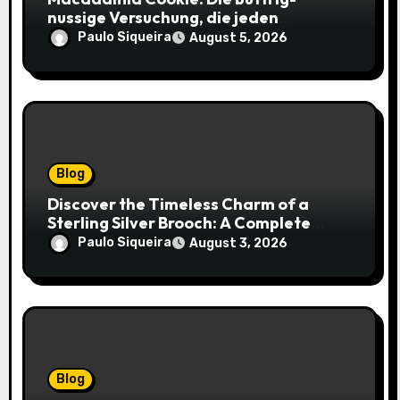
nussige Versuchung, die jeden
Keksliebhaber verführt
Paulo Siqueira
August 5, 2026
Blog
Discover the Timeless Charm of a
Sterling Silver Brooch: A Complete
Style Companion
Paulo Siqueira
August 3, 2026
Blog