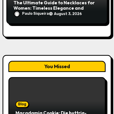
The Ultimate Guide to Necklaces for
Women: Timeless Elegance and
Modern Trends
Paulo Siqueira
August 3, 2026
You Missed
Blog
Macadamia Cookie: Die buttrig-