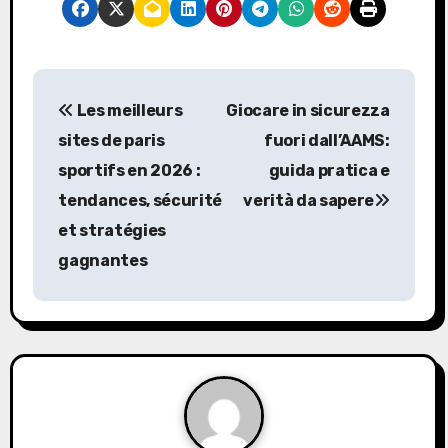
P
Les meilleurs
Giocare in sicurezza
o
sites de paris
fuori dall’AAMS:
s
sportifs en 2026 :
guida pratica e
tendances, sécurité
verità da sapere
t
et stratégies
n
gagnantes
a
v
i
g