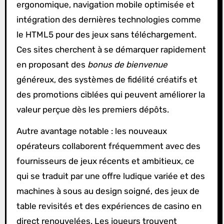
ergonomique, navigation mobile optimisée et
intégration des dernières technologies comme
le HTML5 pour des jeux sans téléchargement.
Ces sites cherchent à se démarquer rapidement
en proposant des
bonus de bienvenue
généreux, des systèmes de fidélité créatifs et
des promotions ciblées qui peuvent améliorer la
valeur perçue dès les premiers dépôts.
Autre avantage notable : les nouveaux
opérateurs collaborent fréquemment avec des
fournisseurs de jeux récents et ambitieux, ce
qui se traduit par une offre ludique variée et des
machines à sous au design soigné, des jeux de
table revisités et des expériences de casino en
direct renouvelées. Les joueurs trouvent