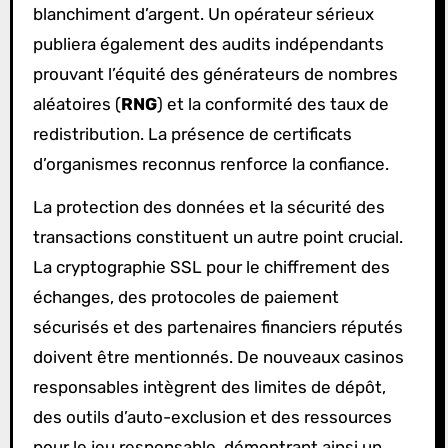
blanchiment d’argent. Un opérateur sérieux
publiera également des audits indépendants
prouvant l’équité des générateurs de nombres
aléatoires (
RNG
) et la conformité des taux de
redistribution. La présence de certificats
d’organismes reconnus renforce la confiance.
La protection des données et la sécurité des
transactions constituent un autre point crucial.
La cryptographie SSL pour le chiffrement des
échanges, des protocoles de paiement
sécurisés et des partenaires financiers réputés
doivent être mentionnés. De nouveaux casinos
responsables intègrent des limites de dépôt,
des outils d’auto-exclusion et des ressources
pour le jeu responsable, démontrant ainsi un