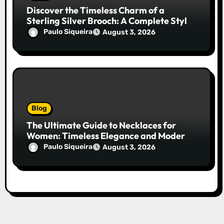
Discover the Timeless Charm of a
Sterling Silver Brooch: A Complete Style
Companion
Paulo Siqueira
August 3, 2026
Blog
The Ultimate Guide to Necklaces for
Women: Timeless Elegance and Modern
Trends
Paulo Siqueira
August 3, 2026