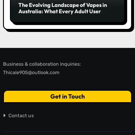
The Evolving Landscape of Vapes in
Australia: What Every Adult User
Needs to Know
Business & collaboration inquiries:
Thicale905@outlook.com
Get in Touch
Contact us