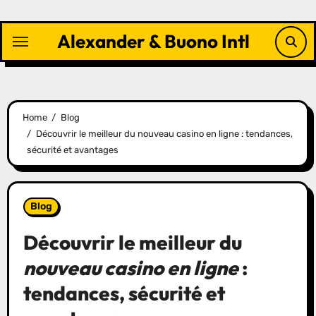
Skip
to
Alexander & Buono Intl
content
Home
Blog
Découvrir le meilleur du nouveau casino en ligne : tendances,
sécurité et avantages
Blog
Découvrir le meilleur du
nouveau casino en ligne
:
tendances, sécurité et