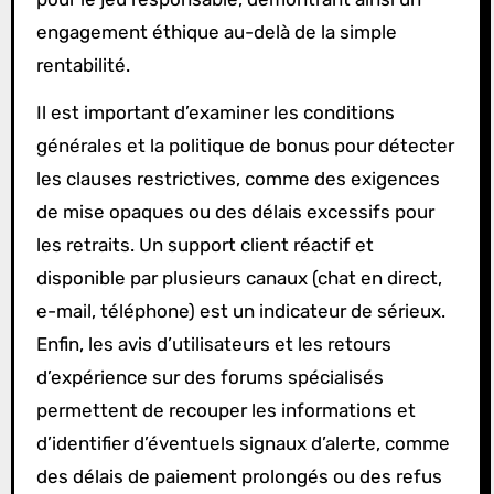
engagement éthique au-delà de la simple
rentabilité.
Il est important d’examiner les conditions
générales et la politique de bonus pour détecter
les clauses restrictives, comme des exigences
de mise opaques ou des délais excessifs pour
les retraits. Un support client réactif et
disponible par plusieurs canaux (chat en direct,
e-mail, téléphone) est un indicateur de sérieux.
Enfin, les avis d’utilisateurs et les retours
d’expérience sur des forums spécialisés
permettent de recouper les informations et
d’identifier d’éventuels signaux d’alerte, comme
des délais de paiement prolongés ou des refus