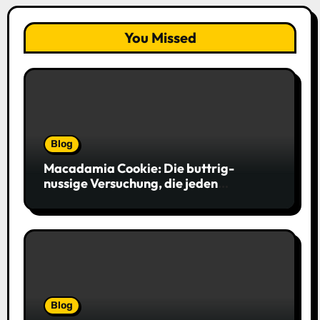
You Missed
Blog
Macadamia Cookie: Die buttrig-
nussige Versuchung, die jeden
Keksliebhaber verführt
Blog