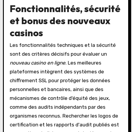
Fonctionnalités, sécurité
et bonus des nouveaux
casinos
Les fonctionnalités techniques et la sécurité
sont des critères décisifs pour évaluer un
nouveau casino en ligne
. Les meilleures
plateformes intègrent des systèmes de
chiffrement SSL pour protéger les données
personnelles et bancaires, ainsi que des
mécanismes de contrôle d'équité des jeux,
comme des audits indépendants par des
organismes reconnus. Rechercher les logos de
certification et les rapports d'audit publiés est