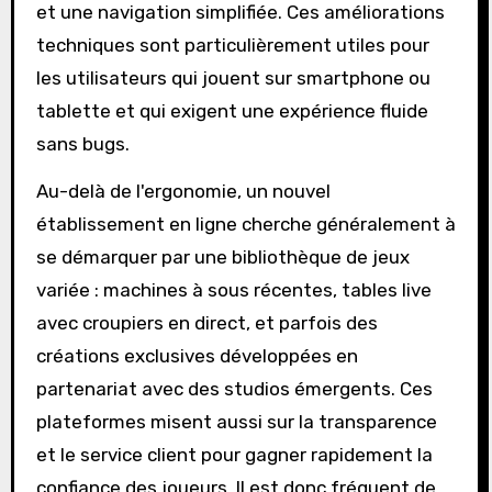
et une navigation simplifiée. Ces améliorations
techniques sont particulièrement utiles pour
les utilisateurs qui jouent sur smartphone ou
tablette et qui exigent une expérience fluide
sans bugs.
Au-delà de l'ergonomie, un nouvel
établissement en ligne cherche généralement à
se démarquer par une bibliothèque de jeux
variée : machines à sous récentes, tables live
avec croupiers en direct, et parfois des
créations exclusives développées en
partenariat avec des studios émergents. Ces
plateformes misent aussi sur la transparence
et le service client pour gagner rapidement la
confiance des joueurs. Il est donc fréquent de