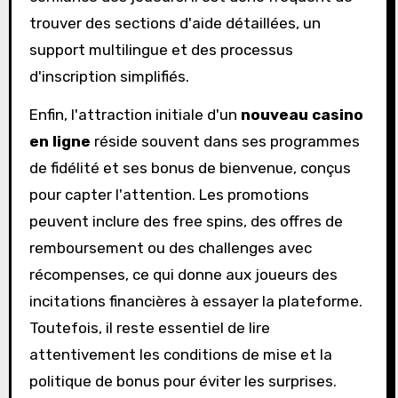
trouver des sections d'aide détaillées, un
support multilingue et des processus
d'inscription simplifiés.
Enfin, l'attraction initiale d'un
nouveau casino
en ligne
réside souvent dans ses programmes
de fidélité et ses bonus de bienvenue, conçus
pour capter l'attention. Les promotions
peuvent inclure des free spins, des offres de
remboursement ou des challenges avec
récompenses, ce qui donne aux joueurs des
incitations financières à essayer la plateforme.
Toutefois, il reste essentiel de lire
attentivement les conditions de mise et la
politique de bonus pour éviter les surprises.