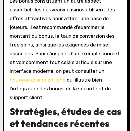
Les bonus constituent un autre aspect
essentiel : les nouveaux casinos utilisent des
offres attractives pour attirer une base de
joueurs. Il est recommandé d'examiner le
montant du bonus, le taux de conversion des
free spins, ainsi que les exigences de mise
associées. Pour s'inspirer d'un exemple concret
et voir comment tout cela s'articule sur une
interface moderne, on peut consulter un
nouveau casino en ligne
qui illustre bien
l'intégration des bonus, de la sécurité et du
support client.
Stratégies, études de cas
et tendances récentes