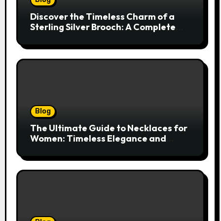
Discover the Timeless Charm of a
Sterling Silver Brooch: A Complete
Style Companion
Blog
The Ultimate Guide to Necklaces for
Women: Timeless Elegance and
Modern Trends