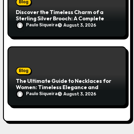
Blog
Discover the Timeless Charm of a
Sterling Silver Brooch: A Complete
Style Companion
Paulo Siqueira
August 3, 2026
Blog
The Ultimate Guide to Necklaces for
Women: Timeless Elegance and
Modern Trends
Paulo Siqueira
August 3, 2026