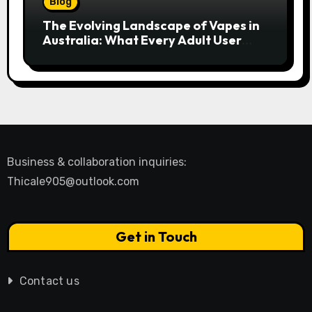
Blog
The Evolving Landscape of Vapes in
Australia: What Every Adult User
Needs to Know
Business & collaboration inquiries:
Thicale905@outlook.com
Get in Touch
Contact us