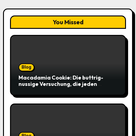
You Missed
Blog
Macadamia Cookie: Die buttrig-
nussige Versuchung, die jeden
Keksliebhaber verführt
Blog