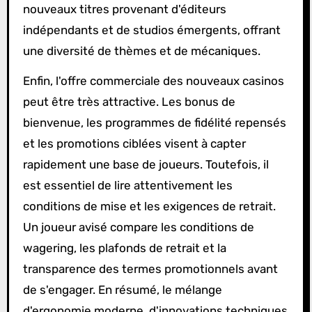
nouveaux titres provenant d'éditeurs
indépendants et de studios émergents, offrant
une diversité de thèmes et de mécaniques.
Enfin, l'offre commerciale des nouveaux casinos
peut être très attractive. Les bonus de
bienvenue, les programmes de fidélité repensés
et les promotions ciblées visent à capter
rapidement une base de joueurs. Toutefois, il
est essentiel de lire attentivement les
conditions de mise et les exigences de retrait.
Un joueur avisé compare les conditions de
wagering, les plafonds de retrait et la
transparence des termes promotionnels avant
de s'engager. En résumé, le mélange
d'ergonomie moderne, d'innovations techniques