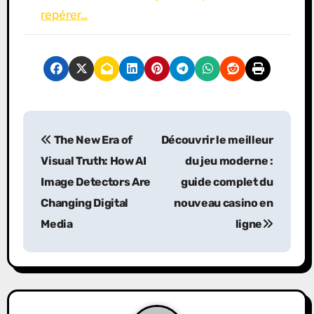
repérer…
P
The New Era of
Découvrir le meilleur
o
Visual Truth: How AI
du jeu moderne :
s
Image Detectors Are
guide complet du
Changing Digital
nouveau casino en
t
Media
ligne
n
a
v