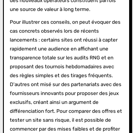
des nouveaux opérateurs constituent parfois
une source de valeur à long terme.
Pour illustrer ces conseils, on peut évoquer des
cas concrets observés lors de récents
lancements : certains sites ont réussi à capter
rapidement une audience en affichant une
transparence totale sur les audits RNG et en
proposant des tournois hebdomadaires avec
des règles simples et des tirages fréquents.
D'autres ont misé sur des partenariats avec des
fournisseurs innovants pour proposer des jeux
exclusifs, créant ainsi un argument de
différenciation fort. Pour comparer des offres et
tester un site sans risque, il est possible de
commencer par des mises faibles et de profiter