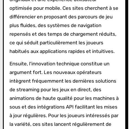
optimisée pour mobile. Ces sites cherchent à se
différencier en proposant des parcours de jeu
plus fluides, des systèmes de navigation
repensés et des temps de chargement réduits,
ce qui séduit particulièrement les joueurs
habitués aux applications rapides et intuitives.
Ensuite, l'innovation technique constitue un
argument fort. Les nouveaux opérateurs
intègrent fréquemment les dernières solutions
de streaming pour les jeux en direct, des
animations de haute qualité pour les machines à
sous et des intégrations API facilitant les mises
à jour régulières. Pour les joueurs intéressés par
la variété, ces sites lancent régulièrement de