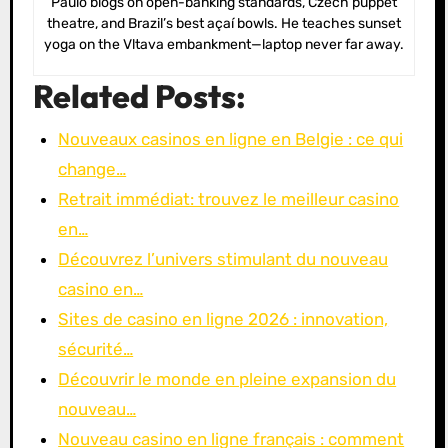
Paulo blogs on open-banking standards, Czech puppet
theatre, and Brazil’s best açaí bowls. He teaches sunset
yoga on the Vltava embankment—laptop never far away.
Related Posts:
Nouveaux casinos en ligne en Belgie : ce qui
change…
Retrait immédiat: trouvez le meilleur casino
en…
Découvrez l’univers stimulant du nouveau
casino en…
Sites de casino en ligne 2026 : innovation,
sécurité…
Découvrir le monde en pleine expansion du
nouveau…
Nouveau casino en ligne français : comment