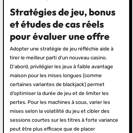
Stratégies de jeu, bonus
et études de cas réels
pour évaluer une offre
Adopter une stratégie de jeu réfléchie aide à
tirer le meilleur parti d'un nouveau casino.
D'abord, privilégier les jeux à faible avantage
maison pour les mises longues (comme
certaines variantes de blackjack) permet
d'optimiser la durée de jeu et de limiter les
pertes. Pour les machines à sous, varier les
mises selon la volatilité du jeu et cibler des
sessions courtes sur les titres à forte variance
peut être plus efficace que de placer