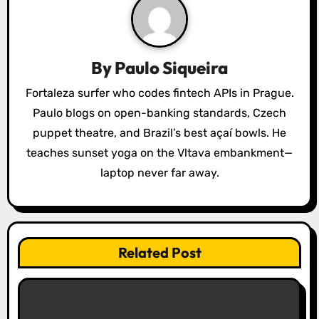
i
g
a
By
Paulo Siqueira
t
Fortaleza surfer who codes fintech APIs in Prague.
Paulo blogs on open-banking standards, Czech
i
puppet theatre, and Brazil’s best açaí bowls. He
o
teaches sunset yoga on the Vltava embankment—
laptop never far away.
n
Related Post