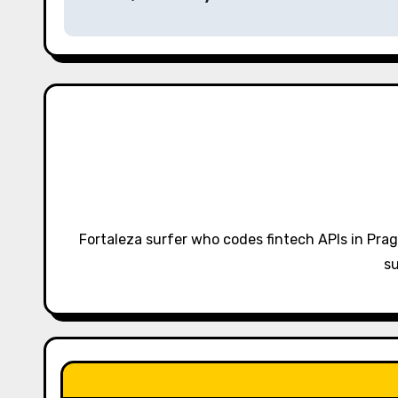
s
t
n
a
v
i
g
Fortaleza surfer who codes fintech APIs in Pra
a
su
t
i
o