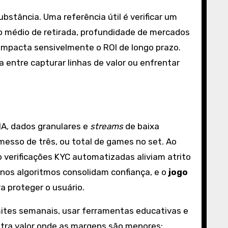
bstância. Uma referência útil é verificar um
po médio de retirada, profundidade de mercados
 impacta sensivelmente o ROI de longo prazo.
 entre capturar linhas de valor ou enfrentar
 IA, dados granulares e
streams
de baixa
esso de três, ou total de games no set. Ao
verificações KYC automatizadas aliviam atrito
nos algoritmos consolidam confiança, e o
jogo
 proteger o usuário.
mites semanais, usar ferramentas educativas e
tra valor onde as margens são menores;