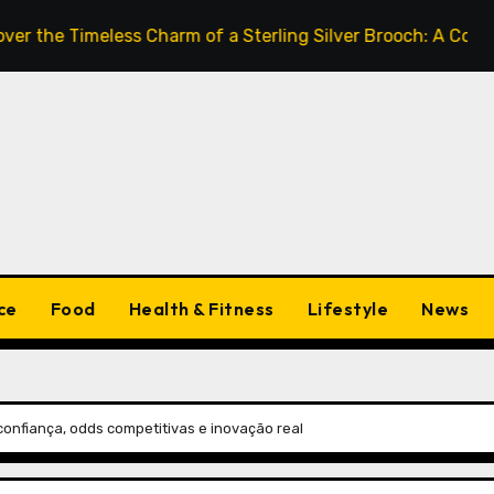
Timeless Charm of a Sterling Silver Brooch: A Complete St
ce
Food
Health & Fitness
Lifestyle
News
onfiança, odds competitivas e inovação real