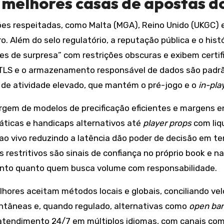
s melhores casas de apostas 
ões respeitadas, como Malta (MGA), Reino Unido (UKGC) e
ro. Além do selo regulatório, a reputação pública e o hi
s de surpresa” com restrições obscuras e exibem certi
a TLS e o armazenamento responsável de dados são padr
 de atividade elevado, que mantém o pré-jogo e o
in-pla
rgem de modelos de precificação eficientes e margens 
áticas e handicaps alternativos até
player props
com liq
ao vivo reduzindo a latência dão poder de decisão em t
s restritivos são sinais de confiança no próprio book e n
nto quanto quem busca volume com responsabilidade.
ores aceitam métodos locais e globais, conciliando velo
tantâneas e, quando regulado, alternativas como
open ba
 atendimento 24/7 em múltiplos idiomas, com canais com