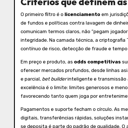
Critérios que definem a
O primeiro filtro é o
licenciamento
em jurisdiç
de fundos e políticas contra lavagem de dinhei
comunicam termos claros, não “pegam jogadore
integridade. Na camada técnica, a criptografi
contínuo de risco, detecção de fraude e tempo
Em preço e produto, as
odds competitivas
su
oferecer mercados profundos, desde linhas asi
e parcial,
bet builder
inteligente e transmissão 
excelência é o limite: limites generosos e meno
favorecendo tanto quem joga por entretenime
Pagamentos e suporte fecham o círculo. As melh
digitais, transferências rápidas, soluções ins
se deposita é parte do padrão de qualidade. O