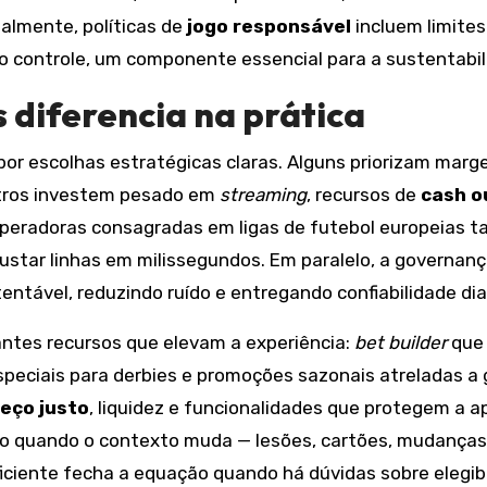
ialmente, políticas de
jogo responsável
incluem limites
 controle, um componente essencial para a sustentabili
s diferencia na prática
or escolhas estratégicas claras. Alguns priorizam margen
utros investem pesado em
streaming
, recursos de
cash o
 operadoras consagradas em ligas de futebol europeias 
justar linhas em milissegundos. Em paralelo, a governan
ntável, reduzindo ruído e entregando confiabilidade dia
antes recursos que elevam a experiência:
bet builder
que 
speciais para derbies e promoções sazonais atreladas a 
eço justo
, liquidez e funcionalidades que protegem a 
isco quando o contexto muda — lesões, cartões, mudanças
ficiente fecha a equação quando há dúvidas sobre elegib