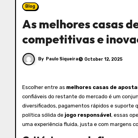
Blog
As melhores casas de
competitivas e inova
By
Paulo Siqueira
October 12, 2025
Escolher entre as
melhores casas de aposta
confiáveis do restante do mercado é um conjunt
diversificados, pagamentos rápidos e suporte 
política sólida de
jogo responsável
, essas op
uma experiência fluida, justa e com margens co