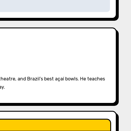
eatre, and Brazil’s best açaí bowls. He teaches
ay.