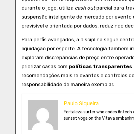
durante o jogo, utiliza
cash out
parcial para tra
suspensão inteligente de mercado por evento c
previsível e orientada por dados, reduzindo dec
Para perfis avançados, a disciplina segue centr
liquidação por esporte. A tecnologia também i
exploram discrepâncias de preço entre operador
priorizar casas com
políticas transparentes
recomendações mais relevantes e controles de r
responsabilidade de maneira exemplar.
Paulo Siqueira
Fortaleza surfer who codes fintech APIs in Prague. Paulo blogs on open-banking standards, Czech puppet theatre, and Brazil’s best açaí bowls. He teaches
sunset yoga on the Vltava embankm