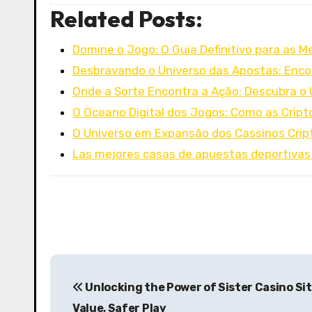
Related Posts:
Domine o Jogo: O Guia Definitivo para as M
Desbravando o Universo das Apostas: Enco
Onde a Sorte Encontra a Ação: Descubra o
O Oceano Digital dos Jogos: Como as Cri
O Universo em Expansão dos Cassinos Crip
Las mejores casas de apuestas deportivas
P
Unlocking the Power of Sister Casino Si
o
Value, Safer Play