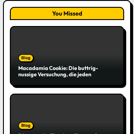
You Missed
Blog
Macadamia Cookie: Die buttrig-
nussige Versuchung, die jeden
Keksliebhaber verführt
Blog