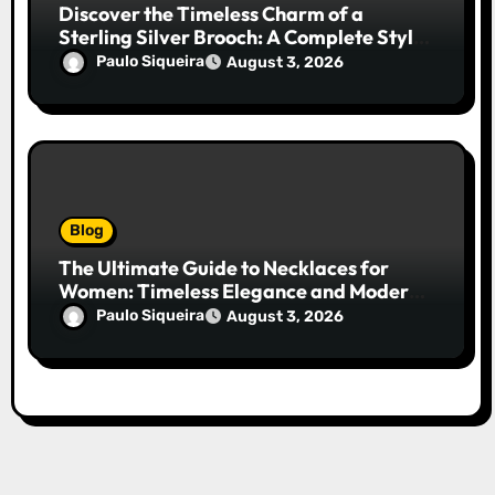
Discover the Timeless Charm of a
Sterling Silver Brooch: A Complete Style
Companion
Paulo Siqueira
August 3, 2026
Blog
The Ultimate Guide to Necklaces for
Women: Timeless Elegance and Modern
Trends
Paulo Siqueira
August 3, 2026