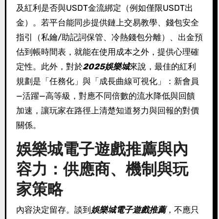
及紅利是否與USDT金流綁定（例如僅限USDT出
金）。若平台能同步提供鏈上交易教學、錢包安全
指引（私鑰/助記詞保管、冷熱錢包分離）、出金預
估到帳時間表，就能在使用成本之外，提供心理確
定性。此外，對於
2025娛樂城
來說，最佳的紅利
規劃是「任務化」與「成長曲線可視化」：新會員
—活躍—高等級，對應不同倍數的流水降低與回饋
加速，讓玩家在路徑上清楚知道努力與回報的對價
關係。
娛樂城電子遊戲推薦與內
容力：供應商、機制與玩
家策略
內容決定留存。談到
娛樂城電子遊戲推薦
，不應只