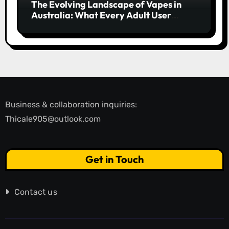
The Evolving Landscape of Vapes in
Australia: What Every Adult User
Needs to Know
Business & collaboration inquiries:
Thicale905@outlook.com
Get in Touch
Contact us