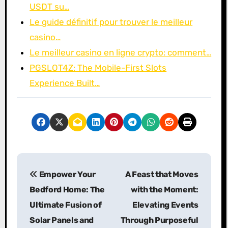
USDT su…
Le guide définitif pour trouver le meilleur
casino…
Le meilleur casino en ligne crypto: comment…
PGSLOT4Z: The Mobile-First Slots
Experience Built…
P
Empower Your
A Feast that Moves
o
Bedford Home: The
with the Moment:
s
Ultimate Fusion of
Elevating Events
Solar Panels and
Through Purposeful
t