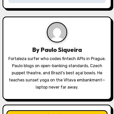
a
v
i
g
a
By
Paulo Siqueira
t
Fortaleza surfer who codes fintech APIs in Prague.
i
Paulo blogs on open-banking standards, Czech
o
puppet theatre, and Brazil’s best açaí bowls. He
teaches sunset yoga on the Vltava embankment—
n
laptop never far away.