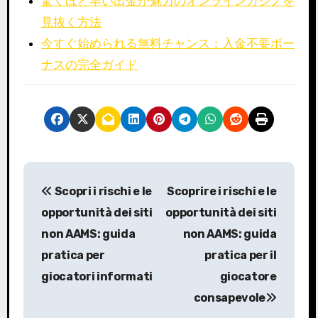
驚くほど早い出金が魅力のオンラインカジノを
見抜く方法
今すぐ始められる無料チャンス：入金不要ボー
ナスの完全ガイド
P
Scopri i rischi e le
Scoprire i rischi e le
o
opportunità dei siti
opportunità dei siti
s
non AAMS: guida
non AAMS: guida
pratica per
pratica per il
t
giocatori informati
giocatore
n
consapevole