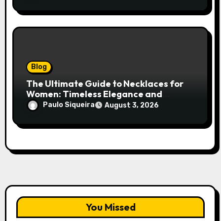
Blog
The Ultimate Guide to Necklaces for
Women: Timeless Elegance and
Modern Trends
Paulo Siqueira
August 3, 2026
You Missed