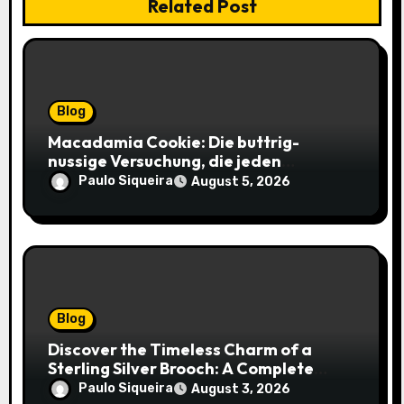
Related Post
Blog
Macadamia Cookie: Die buttrig-
nussige Versuchung, die jeden
Keksliebhaber verführt
Paulo Siqueira
August 5, 2026
Blog
Discover the Timeless Charm of a
Sterling Silver Brooch: A Complete
Style Companion
Paulo Siqueira
August 3, 2026