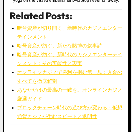
yoga on the Vltava embankment—laptop never far away.
Related Posts:
暗号資産が切り開く、新時代のカジノエンター
テインメント
暗号資産が紡ぐ、新たな賭博の叙事詩
暗号資産が紡ぐ、新時代のカジノエンターテイ
ンメント：その可能性と現実
オンラインカジノで勝利を掴む第一歩：入金の
すべてを徹底解剖
あなただけの最高の一戦を。オンラインカジノ
厳選ガイド
ブロックチェーン時代の遊び方が変わる：仮想
通貨カジノが生むスピードと透明性