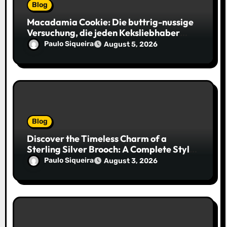
Blog
Macadamia Cookie: Die buttrig-nussige
Versuchung, die jeden Keksliebhaber
verführt
Paulo Siqueira
August 5, 2026
Blog
Discover the Timeless Charm of a
Sterling Silver Brooch: A Complete Style
Companion
Paulo Siqueira
August 3, 2026