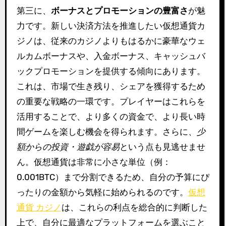
第三に、
ボーナスとプロモーションの豊富さ
が魅
力です。新しい決済方法を推進したい仮想通貨カ
ジノは、従来のカジノよりもはるかに豪華なウェ
ルカムボーナスや、入金ボーナス、キャッシュバ
ックプロモーションを提供する傾向にあります。
これは、市場で生き残り、シェアを獲得するため
の重要な戦略の一環です。プレイヤーはこれらを
活用することで、より多くの資金で、より長い時
間ゲームを楽しむ機会を得られます。さらに、
少
額からの投資・遊戯が容易
という点も見逃せませ
ん。仮想通貨は非常に小さな単位（例：
0.001BTC）まで分割できるため、自分の予算にぴ
ったりの金額から気軽に始められるのです。
仮想
通貨 カジノ
は、これらの利点を総合的に判断した
上で、自分に最適なプラットフォームを選ぶこと