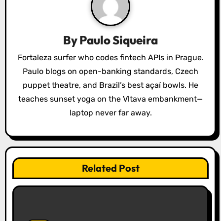
a
t
By
Paulo Siqueira
i
Fortaleza surfer who codes fintech APIs in Prague.
o
Paulo blogs on open-banking standards, Czech
puppet theatre, and Brazil’s best açaí bowls. He
n
teaches sunset yoga on the Vltava embankment—
laptop never far away.
Related Post