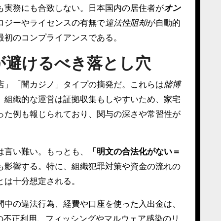
も実務にも合致しない。日本国内の居住者が
オン
ロジーやライセンスの有無で
違法性阻却
が自動的
最初のコンプライアンスである。
が避けるべき落とし穴
店」「闇カジノ」タイプの摘発だ。これらは
賭博
。組織的な運営は証拠収集もしやすいため、家宅
った例も報じられており、関与の深さや常習性が
は言い難い。もっとも、
「明文の合法化がない＝
も影響する。特に、組織犯罪対策や資金の流れの
とは十分想定される。
間中の違法行為、経費や口座を使った入出金は、
の不正利用、フィッシングやマルウェア感染のリ