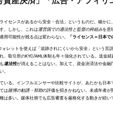
号資産決済」「広告・アフィリ
ライセンスがあるから安全・合法」というものだ。確かに
す。しかし、これは
運営国での適法性と監督の枠組み
を意
適用可能性が残る点は変わらない。
「ライセンス＝日本で
ウォレットを使えば「追跡されにくいから安全」という言
、取引所のKYC/AML体制も年々強化されている。送金
も
違法性
が消えることはない。加えて、資金決済法や金融
い。
ている。インフルエンサーや比較サイトが、あたかも日本
ては
賭博の勧誘・幇助
の評価を招きかねない。未成年者が
種は多い。媒体社側でも広告審査を厳格化する動きが続い