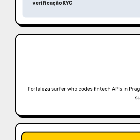
verificação KYC
s
t
n
a
v
i
g
Fortaleza surfer who codes fintech APIs in Pra
a
su
t
i
o