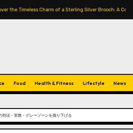
imeless Charm of a Sterling Silver Brooch: A Complete Styl
ce
Food
Health & Fitness
Lifestyle
News
の刑法・実務・グレーゾーンを掘り下げる