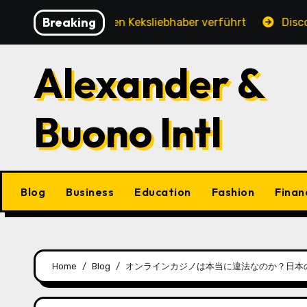
Skip
Breaking
ng, die jeden Keksliebhaber verführt
Discover the T
to
content
Alexander &
Buono Intl
Blog
Business
Education
Fashion
Finan
Home
Blog
オンラインカジノは本当に違法なのか？日本