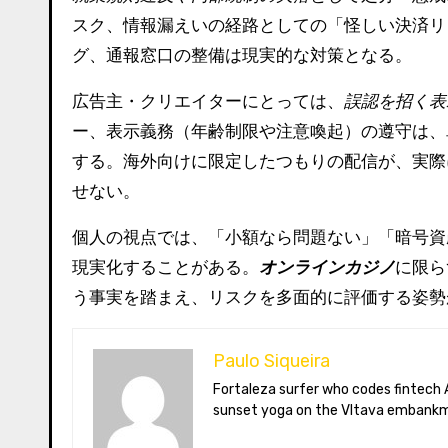
スク、情報漏えいの経路としての「怪しい決済リ
グ、通報窓口の整備は現実的な対策となる。
広告主・クリエイターにとっては、
誤認を招く表
ー、表示義務（年齢制限や注意喚起）の遵守は、
する。海外向けに限定したつもりの配信が、実際
せない。
個人の視点では、「小額なら問題ない」「暗号資
現実化することがある。
オンラインカジノ
に限ら
う事実を踏まえ、リスクを多面的に評価する姿勢
Paulo Siqueira
Fortaleza surfer who codes fintech APIs in Prague. Paulo blogs on open-banking standards, Czech puppet theatre, and Brazil’s best açaí bowls. He teaches
sunset yoga on the Vltava embankm