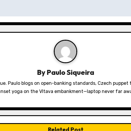
By
Paulo Siqueira
gue. Paulo blogs on open-banking standards, Czech puppet th
nset yoga on the Vltava embankment—laptop never far aw
Related Post