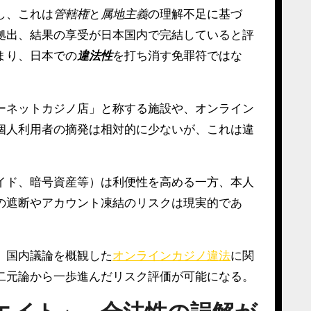
し、これは
管轄権
と
属地主義
の理解不足に基づ
拠出、結果の享受が日本国内で完結していると評
まり、日本での
違法性
を打ち消す免罪符ではな
ーネットカジノ店」と称する施設や、オンライン
個人利用者の摘発は相対的に少ないが、これは違
イド、暗号資産等）は利便性を高める一方、本人
の遮断やアカウント凍結のリスクは現実的であ
、国内議論を概観した
オンラインカジノ違法
に関
二元論から一歩進んだリスク評価が可能になる。