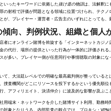
といったキーワードに依拠した
抜け道の物語
は、法解釈に
罪の射程で評価が問題となる領域に位置づけられ、テクノ
とが、プレイヤー・運営者・広告主のいずれにとっても、
の傾向、判例状況、組織と個人
店者にオンライン賭博を斡旋する「インターネットカジノ
金の代行、場所の提供といった行為が一体的に評価される
スが多い。プレイヤー側が任意同行や事情聴取の対象にな
いて、大法廷レベルでの明確な最高裁判例が整っていると
、捜査機関がどこにリソースを投下するかという優先順位
行、アフィリエイト、決済仲介）に波及的な影響が及ぶこ
社用端末・ネットワークを介した賭博サイト利用、勤務時
の対象となりうる。内部監査の観点では、プロキシ・VPN