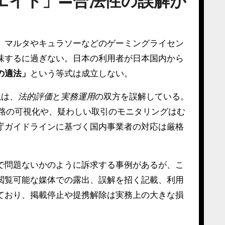
エイト」—合法性の誤解が
、マルタやキュラソーなどのゲーミングライセン
味するに過ぎない。日本の利用者が日本国内から
の適法」
という等式は成立しない。
説は、
法的評価
と
実務運用
の双方を誤解している。
経路の可視化や、疑わしい取引のモニタリングはむ
庁ガイドラインに基づく国内事業者の対応は厳格
で問題ないかのように訴求する事例があるが、こ
閲覧可能な媒体での露出、誤解を招く記載、利用
ており、掲載停止や提携解除は実務上の大きな損