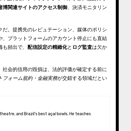
賭博関連サイトのアクセス制御
、決済モニタリン
クだ。提携先のレピュテーション、媒体のポリシ
や、プラットフォームのアカウント停止にも直結
備も頻出で、
配信設定の精緻化
と
ログ監査
は欠か
、社会的信用の毀損は、法的評価が確定する前に
トフォーム規約・金融実務
が交錯する領域だとい