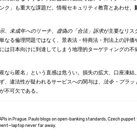
ンク」も重大な課題だ。情報セキュリティ教育とあわせ、
示
、
未成年へのリーチ
、
虚偽の「合法」訴求
が主要なリス
単なる倫理問題ではなく、景表法・特商法・刑法上の評価
には日本向けに到達してしまう地理的ターゲティングの不
産なら匿名」という直感は危うい。損失の拡大、口座凍結
ず、違法性が疑われるサービスへの関与は、
法令・プラッ
が不可欠である。
ent—laptop never far away.