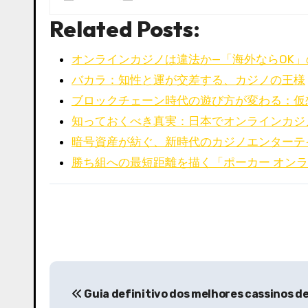
Related Posts:
オンラインカジノは違法か—「海外ならOK
バカラ：知性と運が交差する、カジノの王様
ブロックチェーン時代の遊び方が変わる：仮
知っておくべき真実：日本でオンラインカジ
暗号資産が紡ぐ、新時代のカジノエンターテ
勝ち組への最短距離を描く「ポーカー オン
P
Guia definitivo dos melhores cassinos 
o