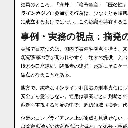
結局のところ、「海外」「暗号資産」「匿名性」
ラインカジノ
に参加する行為は、少なくとも賭博
に成立するわけではない。この認識を共有するこ
事例・実務の視点：摘発
実務で目立つのは、国内で設備や拠点を構え、来
場開張等の罪
が問われやすく、端末の提供、入出
捜索や口座凍結、関係者の逮捕・起訴に至るケー
焦点となることがある。
他方で、純粋なオンライン利用者の刑事責任につ
安全」
を意味しない。運用は事案ごとに判断され
遮断を重視する潮流の中で、周辺領域（換金、代
企業のコンプライアンス上の論点も見逃せない。
就業規則違反
や
内部統制の欠落
として処分・懲戒