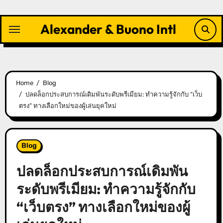
Skip
to
Alexander & Buono Intl
content
Home
Blog
ปลดล็อกประสบการณ์เดิมพันระดับพรีเมียม: ทำความรู้จักกับ “เว็บ
ตรง” ทางเลือกใหม่ของผู้เล่นยุคใหม่
Blog
ปลดล็อกประสบการณ์เดิมพัน
ระดับพรีเมียม: ทำความรู้จักกับ
“เว็บตรง” ทางเลือกใหม่ของผู้