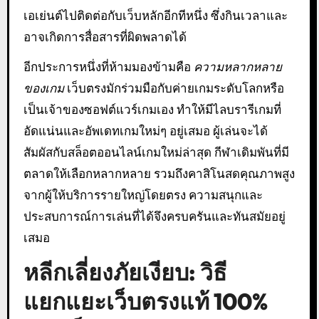
เอเย่นต์ไปติดต่อกับเว็บหลักอีกทีหนึ่ง ซึ่งกินเวลาและ
อาจเกิดการสื่อสารที่ผิดพลาดได้
อีกประการหนึ่งที่ห้ามมองข้ามคือ
ความหลากหลาย
ของเกม
เว็บตรงมักร่วมมือกับค่ายเกมระดับโลกหรือ
เป็นเจ้าของซอฟต์แวร์เกมเอง ทำให้มีไลบรารีเกมที่
อัดแน่นและอัพเดทเกมใหม่ๆ อยู่เสมอ ผู้เล่นจะได้
สัมผัสกับสล็อตออนไลน์เกมใหม่ล่าสุด กีฬาเดิมพันที่มี
ตลาดให้เลือกหลากหลาย รวมถึงคาสิโนสดคุณภาพสูง
จากผู้ให้บริการรายใหญ่โดยตรง ความสนุกและ
ประสบการณ์การเล่นที่ได้จึงครบครันและทันสมัยอยู่
เสมอ
หลีกเลี่ยงภัยเงียบ: วิธี
แยกแยะเว็บตรงแท้ 100%