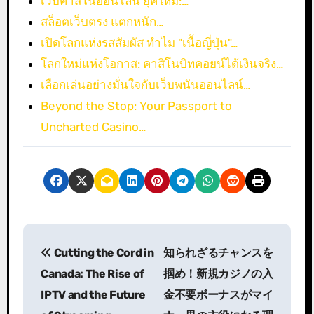
เว็บคาสิโนออนไลน์ ยุคใหม่:…
สล็อตเว็บตรง แตกหนัก…
เปิดโลกแห่งรสสัมผัส ทำไม "เนื้อญี่ปุ่น"…
โลกใหม่แห่งโอกาส: คาสิโนบิทคอยน์ได้เงินจริง…
เลือกเล่นอย่างมั่นใจกับเว็บพนันออนไลน์…
Beyond the Stop: Your Passport to
Uncharted Casino…
P
Cutting the Cord in
知られざるチャンスを
o
Canada: The Rise of
掴め！新規カジノの入
s
IPTV and the Future
金不要ボーナスがマイ