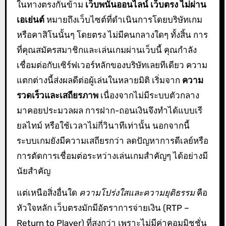
ในทางตรงกันข้าม
เว็บพนันออนไลน์ เว็บตรง ไม่ผ่าน
เอเย่นต์
หมายถึงเว็บไซต์ที่ดำเนินการโดยบริษัทเกม
หรือคาสิโนนั้นๆ โดยตรง ไม่มีคนกลางใดๆ ทั้งสิ้น การ
ที่คุณสมัครสมาชิกและเล่นเกมผ่านเว็บนี้ คุณกำลัง
เชื่อมต่อกับเซิร์ฟเวอร์หลักของบริษัทเลยทีเดียว ความ
แตกต่างนี้ส่งผลดีต่อผู้เล่นในหลายมิติ เริ่มจาก
ความ
รวดเร็วและเสถียรภาพ
เนื่องจากไม่มีระบบตัวกลาง
มาคอยประมวลผล การฝาก-ถอนเงินจึงทำได้แบบเรี
ยลไทม์ หรือใช้เวลาไม่กี่วินาทีเท่านั้น นอกจากนี้
ระบบเกมยังมีความเสถียรกว่า ลดปัญหาการดีเลย์หรือ
การตัดการเชื่อมต่อระหว่างเล่นเกมสำคัญๆ ได้อย่างมี
นัยสำคัญ
แต่เหนือสิ่งอื่นใด
ความโปร่งใสและความยุติธรรม
คือ
หัวใจหลัก เว็บตรงมักมีอัตราการจ่ายเงิน (RTP –
Return to Player) ที่สูงกว่า เพราะไม่มีค่าคอมมิชชั่น