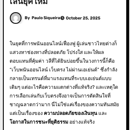
เล่นยุคใหม่
By
Paulo Siqueira
October 25, 2025
ในยุคที่การพนันออนไลน์เฟื่องฟู ผู้เล่นชาวไทยต่างก็
แสวงหาช่องทางที่ปลอดภัย โปร่งใส และให้ผล
ตอบแทนที่คุ้มค่า วลีที่ได้ยินบ่อยขึ้นในวงการนี้ก็คือ
“เว็บพนันออนไลน์ เว็บตรง ไม่ผ่านเอเย่นต์” ซึ่งกำลัง
กลายเป็นเทรนด์ที่มาแรงแทนที่ระบบเอเย่นต์แบบ
เดิมๆ แต่อะไรคือความแตกต่างที่แท้จริง? และเหตุใด
การเลือกเล่นกับเว็บตรงจึงอาจเป็นการตัดสินใจที่
ชาญฉลาดกว่ามาก นี่ไม่ใช่แค่เรื่องของความทันสมัย
แต่เป็นเรื่องของ
ความปลอดภัยของเงินทุน
และ
โอกาสในการชนะที่ยุติธรรม
อย่างแท้จริง