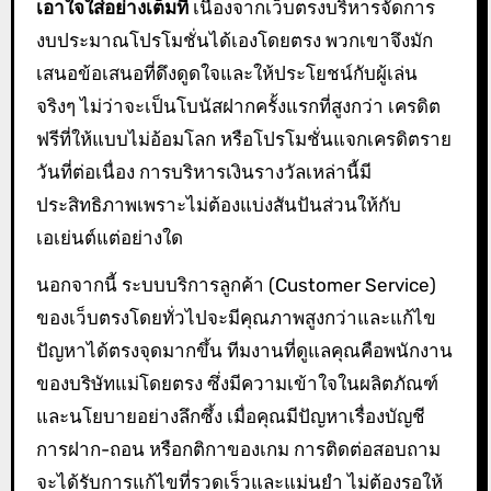
เอาใจใส่อย่างเต็มที่
เนื่องจากเว็บตรงบริหารจัดการ
งบประมาณโปรโมชั่นได้เองโดยตรง พวกเขาจึงมัก
เสนอข้อเสนอที่ดึงดูดใจและให้ประโยชน์กับผู้เล่น
จริงๆ ไม่ว่าจะเป็นโบนัสฝากครั้งแรกที่สูงกว่า เครดิต
ฟรีที่ให้แบบไม่อ้อมโลก หรือโปรโมชั่นแจกเครดิตราย
วันที่ต่อเนื่อง การบริหารเงินรางวัลเหล่านี้มี
ประสิทธิภาพเพราะไม่ต้องแบ่งสันปันส่วนให้กับ
เอเย่นต์แต่อย่างใด
นอกจากนี้ ระบบบริการลูกค้า (Customer Service)
ของเว็บตรงโดยทั่วไปจะมีคุณภาพสูงกว่าและแก้ไข
ปัญหาได้ตรงจุดมากขึ้น ทีมงานที่ดูแลคุณคือพนักงาน
ของบริษัทแม่โดยตรง ซึ่งมีความเข้าใจในผลิตภัณฑ์
และนโยบายอย่างลึกซึ้ง เมื่อคุณมีปัญหาเรื่องบัญชี
การฝาก-ถอน หรือกติกาของเกม การติดต่อสอบถาม
จะได้รับการแก้ไขที่รวดเร็วและแม่นยำ ไม่ต้องรอให้