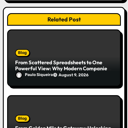
Related Post
Blog
From Scattered Spreadsheets to One
Powerful View: Why Modern Companies
Run on Business Intelligence Dashboards
Paulo Siqueira
August 9, 2026
Blog